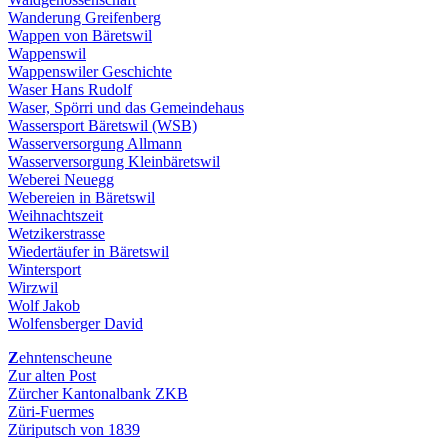
Wanderung Greifenberg
Wappen von Bäretswil
Wappenswil
Wappenswiler Geschichte
Waser Hans Rudolf
Waser, Spörri und das Gemeindehaus
Wassersport Bäretswil (WSB)
Wasserversorgung Allmann
Wasserversorgung Kleinbäretswil
Weberei Neuegg
Webereien in Bäretswil
Weihnachtszeit
Wetzikerstrasse
Wiedertäufer in Bäretswil
Wintersport
Wirzwil
Wolf Jakob
Wolfensberger David
Z
ehntenscheune
Zur alten Post
Zürcher Kantonalbank ZKB
Züri-Fuermes
Züriputsch von 1839