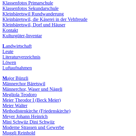
Klassenfotos Primarschule
Klassenfotos Sekundarschule
Kleinbäretswil Rundwanderung
Kleinbäretswil, die Käserei in der Vehfreude
Kleinbäretswil, Dorf und Häuser
Kontakt
Kulturgüter-Inventar
L
andwirtschaft
Leute
Literaturverzeichnis
Löwen
Luftaufnahmen
M
ajor Bünzli
Männerchor Bäretswil
Männerchor, Waser und Nägeli
Megliola Teodoro
Meier Theodor I (Beck Meier)
Meier Walter
Methodistenkirche (Friedenskirche)
Meyer Johann Heinrich
Mini Schwiiz Dini Schwiiz
Moderne Strassen und Gewerbe
Muggli Reinhold