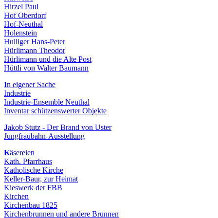
Hirzel Paul
Hof Oberdorf
Hof-Neuthal
Holenstein
Hulliger Hans-Peter
Hürlimann Theodor
Hürlimann und die Alte Post
Hüttli von Walter Baumann
I
n eigener Sache
Industrie
Industrie-Ensemble Neuthal
Inventar schützenswerter Objekte
J
akob Stutz - Der Brand von Uster
Jungfraubahn-Ausstellung
K
äsereien
Kath. Pfarrhaus
Katholische Kirche
Keller-Baur, zur Heimat
Kieswerk der FBB
Kirchen
Kirchenbau 1825
Kirchenbrunnen und andere Brunnen