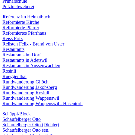
Primarschule
Putztuchweberei
R
eferenz im Heimatbuch
Reformierte Kirche
Reformierte Pfarrer
Reformiertes Pfarrhaus
Reiss Fritz
Rellsten Felix - Brand von Uster
Restaurants
Restaurants im Dorf
Restaurants in Adetswil
Restaurants in Aussenwachten
Rosinli
Rüeggenthal
Rundwanderung Ghöch
Rundwanderung Jakobsberg
Rundwanderung Rosinli
Rundwanderung Wappenswil
Rundwanderung Wappenswil - Hasentörli
S
chäppi-Block
Schaufelberger Otto
Schaufelberger Otto (Dichter)
Schaufelberger Otto sen.