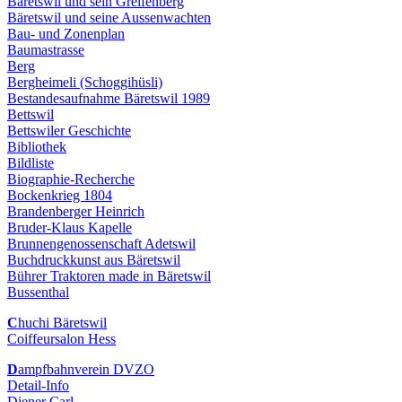
Bäretswil und sein Greifenberg
Bäretswil und seine Aussenwachten
Bau- und Zonenplan
Baumastrasse
Berg
Bergheimeli (Schoggihüsli)
Bestandesaufnahme Bäretswil 1989
Bettswil
Bettswiler Geschichte
Bibliothek
Bildliste
Biographie-Recherche
Bockenkrieg 1804
Brandenberger Heinrich
Bruder-Klaus Kapelle
Brunnengenossenschaft Adetswil
Buchdruckkunst aus Bäretswil
Bührer Traktoren made in Bäretswil
Bussenthal
C
huchi Bäretswil
Coiffeursalon Hess
D
ampfbahnverein DVZO
Detail-Info
Diener Carl