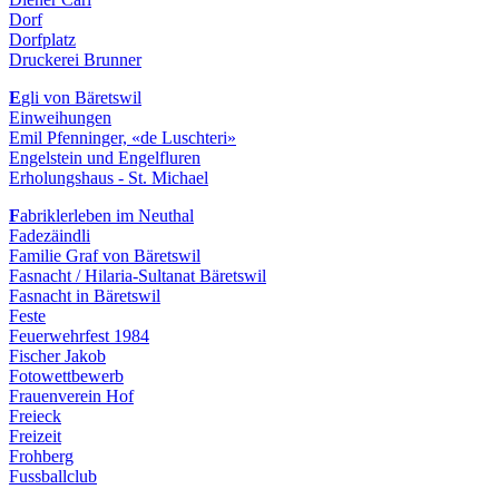
Dorf
Dorfplatz
Druckerei Brunner
E
gli von Bäretswil
Einweihungen
Emil Pfenninger, «de Luschteri»
Engelstein und Engelfluren
Erholungshaus - St. Michael
F
abriklerleben im Neuthal
Fadezäindli
Familie Graf von Bäretswil
Fasnacht / Hilaria-Sultanat Bäretswil
Fasnacht in Bäretswil
Feste
Feuerwehrfest 1984
Fischer Jakob
Fotowettbewerb
Frauenverein Hof
Freieck
Freizeit
Frohberg
Fussballclub