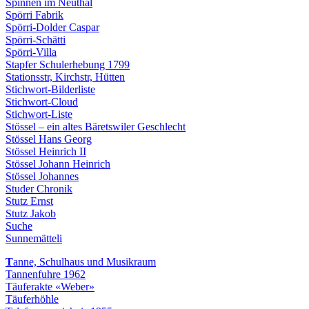
Spinnen im Neuthal
Spörri Fabrik
Spörri-Dolder Caspar
Spörri-Schätti
Spörri-Villa
Stapfer Schulerhebung 1799
Stationsstr, Kirchstr, Hütten
Stichwort-Bilderliste
Stichwort-Cloud
Stichwort-Liste
Stössel – ein altes Bäretswiler Geschlecht
Stössel Hans Georg
Stössel Heinrich II
Stössel Johann Heinrich
Stössel Johannes
Studer Chronik
Stutz Ernst
Stutz Jakob
Suche
Sunnemätteli
T
anne, Schulhaus und Musikraum
Tannenfuhre 1962
Täuferakte «Weber»
Täuferhöhle