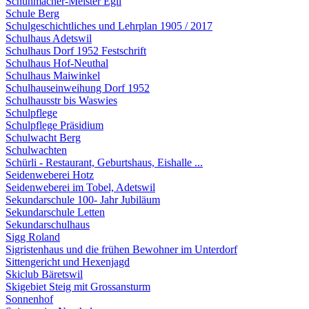
Schuhmacher-Meister Egli
Schule Berg
Schulgeschichtliches und Lehrplan 1905 / 2017
Schulhaus Adetswil
Schulhaus Dorf 1952 Festschrift
Schulhaus Hof-Neuthal
Schulhaus Maiwinkel
Schulhauseinweihung Dorf 1952
Schulhausstr bis Waswies
Schulpflege
Schulpflege Präsidium
Schulwacht Berg
Schulwachten
Schürli - Restaurant, Geburtshaus, Eishalle ...
Seidenweberei Hotz
Seidenweberei im Tobel, Adetswil
Sekundarschule 100- Jahr Jubiläum
Sekundarschule Letten
Sekundarschulhaus
Sigg Roland
Sigristenhaus und die frühen Bewohner im Unterdorf
Sittengericht und Hexenjagd
Skiclub Bäretswil
Skigebiet Steig mit Grossansturm
Sonnenhof