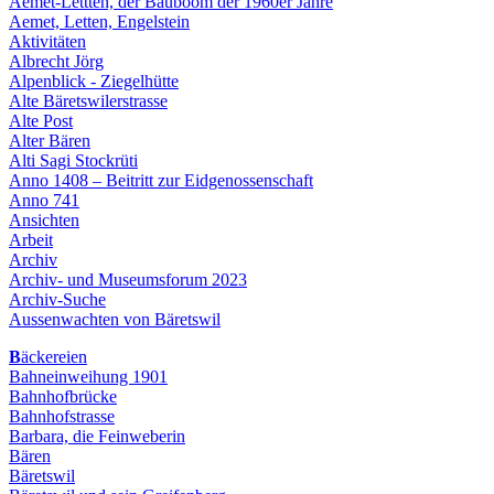
Aemet-Lettten, der Bauboom der 1960er Jahre
Aemet, Letten, Engelstein
Aktivitäten
Albrecht Jörg
Alpenblick - Ziegelhütte
Alte Bäretswilerstrasse
Alte Post
Alter Bären
Alti Sagi Stockrüti
Anno 1408 – Beitritt zur Eidgenossenschaft
Anno 741
Ansichten
Arbeit
Archiv
Archiv- und Museumsforum 2023
Archiv-Suche
Aussenwachten von Bäretswil
B
äckereien
Bahneinweihung 1901
Bahnhofbrücke
Bahnhofstrasse
Barbara, die Feinweberin
Bären
Bäretswil