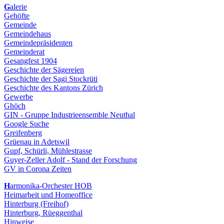
G
alerie
Gehöfte
Gemeinde
Gemeindehaus
Gemeindepräsidenten
Gemeinderat
Gesangfest 1904
Geschichte der Sägereien
Geschichte der Sagi Stockrüti
Geschichte des Kantons Zürich
Gewerbe
Ghöch
GIN - Gruppe Industrieensemble Neuthal
Google Suche
Greifenberg
Grüenau in Adetswil
Gupf, Schürli, Mühlestrasse
Guyer-Zeller Adolf - Stand der Forschung
GV in Corona Zeiten
H
armonika-Orchester HOB
Heimarbeit und Homeoffice
Hinterburg (Freihof)
Hinterburg, Rüeggenthal
Hinweise