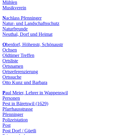
Mühlen
Musikverein
N
achlass Pfenninger
Natur- und Landschaftsschutz
Naturfreunde
Neuthal, Dorf und Heimat
O
berdorf, Höhenstr, Schönaustr
Ochsen
Oldtimer Treffen
Ortsliste
Ortsnamen
Ortsreferenzierung
Ortssuche
Otto Kunz und Barbara
P
aul Meier, Lehrer in Wappenswil
Personen
Pest in Bäretswil (1629)
Pfarrhausstrasse
Pfenninger
Polizeistation
Post
Post Dorf / Güetli