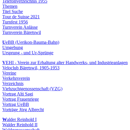
Telefonverzeichnis 1955
Themen
Titel Suche
Tour de Suisse 2021
Turnfest 1956
Turnverein Anlässe
Turnverein Bäretswil
U
eBB (Uerikon-Bauma-Bahn)
Umgebung
Ursprung - und Ur-Sprünge
V
EHI - Verein zur Erhaltung alter Handwerks- und Industrieanlagen
Veloclub Bäretswil, 1905-1953
Vereine
Verkehrsverein
Verzeichnis
Viehzuchtgenossenschaft (VZG)
Vortrag Alti Sagi
Vortrag Frauenriege
Vortrag UeBB
Vorträge Jörg Albrecht
W
alder Reinhold I
Walder Reinhold II
Waldgenossenschaft