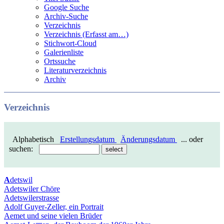
Google Suche
Archiv-Suche
Verzeichnis
Verzeichnis (Erfasst am…)
Stichwort-Cloud
Galerienliste
Ortssuche
Literaturverzeichnis
Archiv
Verzeichnis
Alphabetisch
Erstellungsdatum
Änderungsdatum
... oder
suchen:
A
detswil
Adetswiler Chöre
Adetswilerstrasse
Adolf Guyer-Zeller, ein Portrait
Aemet und seine vielen Brüder