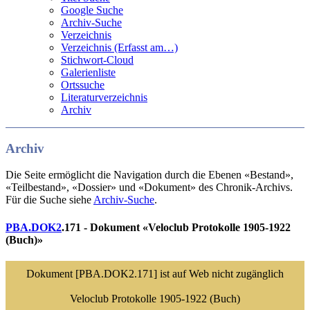
Google Suche
Archiv-Suche
Verzeichnis
Verzeichnis (Erfasst am…)
Stichwort-Cloud
Galerienliste
Ortssuche
Literaturverzeichnis
Archiv
Archiv
Die Seite ermöglicht die Navigation durch die Ebenen «Bestand»,
«Teilbestand», «Dossier» und «Dokument» des Chronik-Archivs.
Für die Suche siehe
Archiv-Suche
.
PBA.DOK2
.171 - Dokument «Veloclub Protokolle 1905-1922
(Buch)»
Dokument [PBA.DOK2.171] ist auf Web nicht zugänglich
Veloclub Protokolle 1905-1922 (Buch)