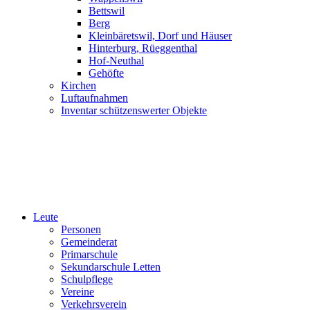
Bettswil
Berg
Kleinbäretswil, Dorf und Häuser
Hinterburg, Rüeggenthal
Hof-Neuthal
Gehöfte
Kirchen
Luftaufnahmen
Inventar schützenswerter Objekte
Leute
Personen
Gemeinderat
Primarschule
Sekundarschule Letten
Schulpflege
Vereine
Verkehrsverein