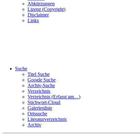
Abkürzungen
Lizenz (Copyright)
Disclaimer
Links
Suche
Titel Suche
Google Suche
Archiv-Suche
Verzeichnis
Verzeichnis (Erfasst am…)
Stichwort-Cloud
Galerienliste
Ortssuche
Literaturverzeichnis
Archiv