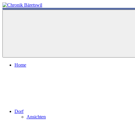
Zum
Inhalt
chronik-
chronik-
springen
baeretswil.ch
baeretswil.ch
Home
Dorf
Ansichten