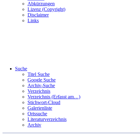
Abkürzungen
Lizenz (Copyright)
Disclaimer
Links
Suche
Titel Suche
Google Suche
Archiv-Suche
Verzeichnis
Verzeichnis (Erfasst am…)
Stichwort-Cloud
Galerienliste
Ortssuche
Literaturverzeichnis
Archiv