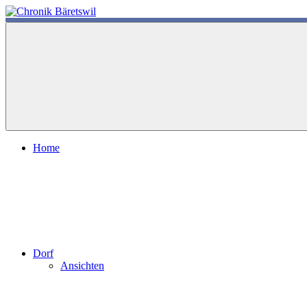
Zum
Inhalt
chronik-
chronik-
springen
baeretswil.ch
baeretswil.ch
Home
Dorf
Ansichten