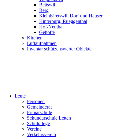
Bettswil
Berg
Kleinbäretswil, Dorf und Häuser
Hinterburg, Rüeggenthal
Hof-Neuthal
Gehöfte
Kirchen
Luftaufnahmen
Inventar schützenswerter Objekte
Leute
Personen
Gemeinderat
Primarschule
Sekundarschule Letten
Schulpflege
Vereine
Verkehrsverein