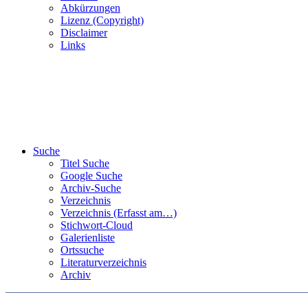
Abkürzungen
Lizenz (Copyright)
Disclaimer
Links
Suche
Titel Suche
Google Suche
Archiv-Suche
Verzeichnis
Verzeichnis (Erfasst am…)
Stichwort-Cloud
Galerienliste
Ortssuche
Literaturverzeichnis
Archiv