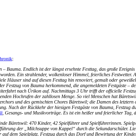
Chronik
:
– Bauma. Endlich ist der längst ersehnte Festtag, das große Ereignis
eworden. Ein strahlender, wolkenloser Himmel, feierliches Festwetter. A
ele Häuser sind auf diesen Festtag hin renoviert, gemalt oder geweißel
 der Festzug von Bauma herkommend, die angemeldeten Festgäste – d
rfahrt nach Ürikon auf. Nachmittags 3 Uhr trifft der officielle Festz
nden Hochrufen der zahllosen Menge. So viel Menschen hat Bäretswil 
rchors und des gemischten Chores Bäretswil; die Damen des letztern c
Jung. Nach der Rückkehr der hiesigen Festgäste von Bauma, Festzug d
li
, Gesangs- und Musikvorträge. Es ist ein heißer und feierlicher Tag, d
nde Bäretswil: 470 Kinder, 42 Spielführer und Spielführerinnen. Spielp
ufführung der „Milchsuppe von Kappel“ durch die Sekundarschüler. Lied
er auf dem Spielplatz. Festzug durch das Dorf und Bewirtung der Kinder