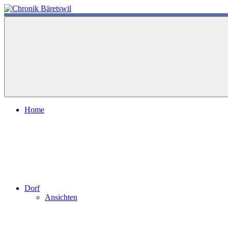
Zum
Inhalt
chronik-
chronik-
springen
baeretswil.ch
baeretswil.ch
Home
Dorf
Ansichten