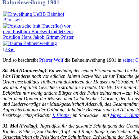
Bahneinweihung 1901
1
2
3
►
Und so beschreibt
Pfarrer Wolf
die Bahneinweihung 1901 in
seiner 
30. Mai (Donnerstag)
. Einweihung der neuen Eisenbahnlinie Uerikon 
Was Hunderte noch vor etlichen Jahren bezweifelt, ist zur Tatsache g
Orten geschäftiges Treiben mit dekorieren der Häuser und Straßen. Vi
worden. Auf allen Gesichtern strahlt die Freude. Um 9½ Uhr nimmt
Behörden nur wenig andere Bürger an der Fahrt teilnehmen – zur Weite
unter dem Donner der Mörser, dem Geläute aller Glocken, den brause
und Liedervorträge der Musikgesellschaft Adetswil, des Gesamtmänne
Aufrechterhaltung der Ordnung. Jubelnde Begeisterung bei Alt und 
Bezirksgerichtspräsident
J. Fischer
im Stockacker und
Mayor J. Bünz
31. Mai (Freitag)
. Jugendfest für die gesamte Schuljugend der Gemei
Kinder: Klettern, Sacklaufen, Topf- und Ringschlagen, Seilziehen. A
Ortsgeistlichen als Präsident der Schulpflege. Erfrischung der Schül