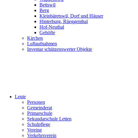
Bettswil
Berg
Kleinbäretswil, Dorf und Häuser
Hinterburg, Rüeggenthal
Hof-Neuthal
Gehöfte
Kirchen
Luftaufnahmen
Inventar schützenswerter Objekte
Leute
Personen
Gemeinderat
Primarschule
Sekundarschule Letten
Schulpflege
Vereine
Verkehrsverein