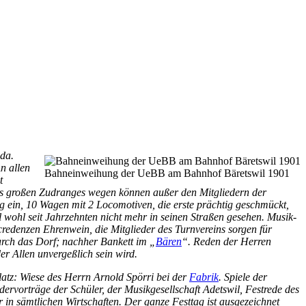
 da.
n allen
Bahneinweihung der UeBB am Bahnhof Bäretswil 1901
t
es großen Zudranges wegen können außer den Mitgliedern der
ug ein, 10 Wagen mit 2 Locomotiven, die erste prächtig geschmückt,
wohl seit Jahrzehnten nicht mehr in seinen Straßen gesehen. Musik-
redenzen Ehrenwein, die Mitglieder des Turnvereins sorgen für
urch das Dorf; nachher Bankett im „
Bären
“. Reden der Herren
er Allen unvergeßlich sein wird.
latz: Wiese des Herrn Arnold Spörri bei der
Fabrik
. Spiele der
ervorträge der Schüler, der Musikgesellschaft Adetswil, Festrede des
 in sämtlichen Wirtschaften. Der ganze Festtag ist ausgezeichnet