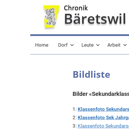
Zum
Inhalt
springen
chronik-
chronik-
Home
Dorf
Leute
Arbeit
baeretswil.ch
baeretswil.ch
Bildliste
Bilder «Sekundarklas
1:
Klassenfoto Sekundars
2:
Klassenfoto Sek Jahrg
3:
Klassenfoto Sekundars