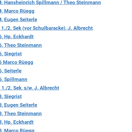
4, Hansheinrich Spillmann / Theo Steinmann
4, Marco Rüegg
, Eugen Seiterle
1./2. Sek (vor Schulbaracke), J. Albrecht
6, Hp. Eckhardt
6, Theo Steinmann
, Siegrist
76 Marco Rüegg
, Seiterle
6, Spillmann
1./2. Sek, s/w, J. Albrecht
, Siegrist
, Eugen Seiterle
8, Theo Steinmann
8, Hp. Eckhardt
8, Marco Rüegg