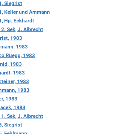
, Siegrist
1, Keller und Ammann
1, Hp. Eckhardt
2. Sek, J. Albrecht
rist, 1983
llmann, 1983
co Rüegg, 1983
mid, 1983
hardt, 1983
steiner, 1983
inmann, 1983
er, 1983
vacek, 1983
1. Sek, J. Albrecht
, Siegrist
5, Fehlmann