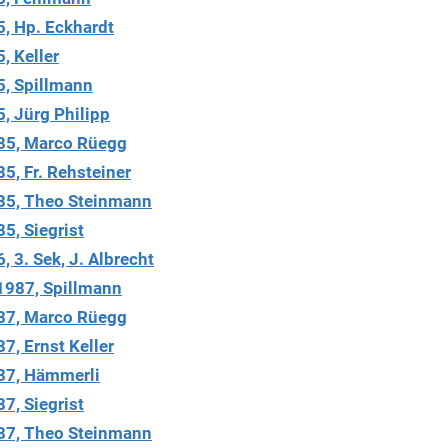
5, Hp. Eckhardt
, Keller
5, Spillmann
, Jürg Philipp
985, Marco Rüegg
5, Fr. Rehsteiner
985, Theo Steinmann
5, Siegrist
 3. Sek, J. Albrecht
 1987, Spillmann
987, Marco Rüegg
7, Ernst Keller
987, Hämmerli
7, Siegrist
987, Theo Steinmann