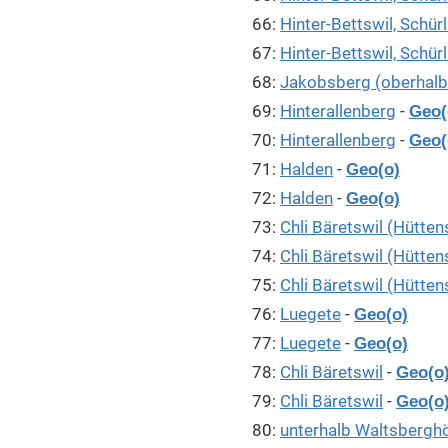
66:
Hinter-Bettswil, Schürl
67:
Hinter-Bettswil, Schürl
68:
Jakobsberg (oberhalb
69:
Hinterallenberg
-
Geo(
70:
Hinterallenberg
-
Geo(
71:
Halden
-
Geo(o)
72:
Halden
-
Geo(o)
73:
Chli Bäretswil (Hütten
74:
Chli Bäretswil (Hütten
75:
Chli Bäretswil (Hütten
76:
Luegete
-
Geo(o)
77:
Luegete
-
Geo(o)
78:
Chli Bäretswil
-
Geo(o
79:
Chli Bäretswil
-
Geo(o
80:
unterhalb Waltsbergh