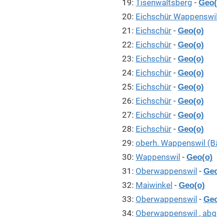
19:
Tisenwaltsberg
-
Geo(
20:
Eichschür Wappenswi
21:
Eichschür
-
Geo(o)
22:
Eichschür
-
Geo(o)
23:
Eichschür
-
Geo(o)
24:
Eichschür
-
Geo(o)
25:
Eichschür
-
Geo(o)
26:
Eichschür
-
Geo(o)
27:
Eichschür
-
Geo(o)
28:
Eichschür
-
Geo(o)
29:
oberh. Wappenswil (B
30:
Wappenswil
-
Geo(o)
31:
Oberwappenswil
-
Geo
32:
Maiwinkel
-
Geo(o)
33:
Oberwappenswil
-
Geo
34:
Oberwappenswil , ab