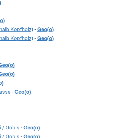
)
o)
halb Kopfholz)
-
Geo(o)
halb Kopfholz)
-
Geo(o)
Geo(o)
Geo(o)
o)
rasse
-
Geo(o)
i / Oobis
-
Geo(o)
i / Oobis
-
Geo(o)