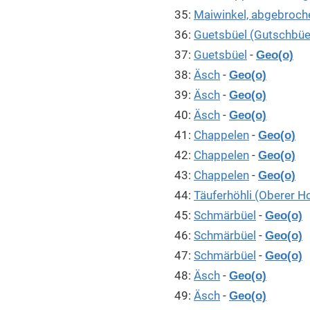
35:
Maiwinkel, abgebroch
36:
Guetsbüel (Gutschbüe
37:
Guetsbüel
-
Geo(o)
38:
Äsch
-
Geo(o)
39:
Äsch
-
Geo(o)
40:
Äsch
-
Geo(o)
41:
Chappelen
-
Geo(o)
42:
Chappelen
-
Geo(o)
43:
Chappelen
-
Geo(o)
44:
Täuferhöhli (Oberer H
45:
Schmärbüel
-
Geo(o)
46:
Schmärbüel
-
Geo(o)
47:
Schmärbüel
-
Geo(o)
48:
Äsch
-
Geo(o)
49:
Äsch
-
Geo(o)