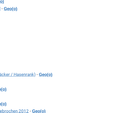
o)
l
-
Geo(o)
äcker / Hasenrank)
-
Geo(o)
(o)
(o)
gebrochen 2012
-
Geo(o)