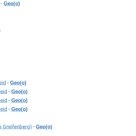
-
Geo(o)
)
eid
-
Geo(o)
weid
-
Geo(o)
weid
-
Geo(o)
weid
-
Geo(o)
b Greifenberg)
-
Geo(o)