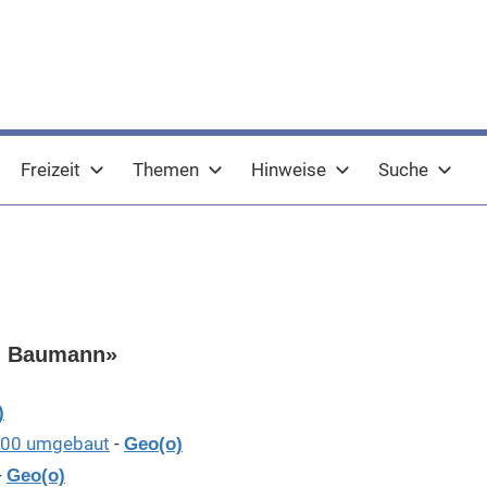
Freizeit
Themen
Hinweise
Suche
W. Baumann»
)
000 umgebaut
-
Geo(o)
-
Geo(o)