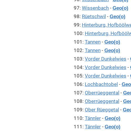
97:
Wissenbach
-
Geo(o)
98:
Rüetschwil
-
Geo(o)
99:
Hinterburg, Hofböölw
100:
Hinterburg, Hofbööl
101:
Tannen
-
Geo(o)
102:
Tannen
-
Geo(o)
103:
Vorder Dunkelwies
-
104:
Vorder Dunkelwies
-
105:
Vorder Dunkelwies
-
106:
Lochbachtobel
-
Geo
107:
Oberrüeggental
-
Geo
108:
Oberrüeggental
-
Geo
109:
Ober Rüeggetal
-
Geo
110:
Tännler
-
Geo(o)
111:
Tännler
-
Geo(o)