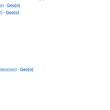
en
-
Geo(o)
l)
-
Geo(o)
olenstein)
-
Geo(o)