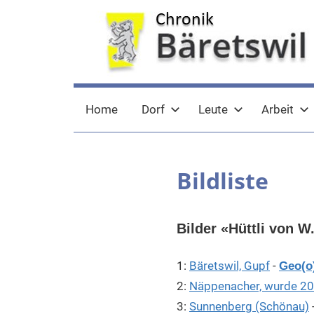
Zum
Inhalt
springen
chronik-
chronik-
Home
Dorf
Leute
Arbeit
baeretswil.ch
baeretswil.ch
Bildliste
Bilder «Hüttli von 
1:
Bäretswil, Gupf
-
Geo(o
2:
Näppenacher, wurde 2
3:
Sunnenberg (Schönau)