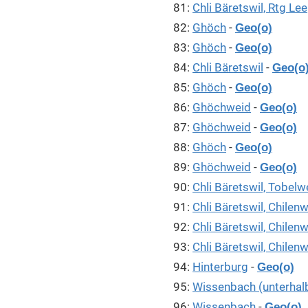
81:
Chli Bäretswil, Rtg Lee
82:
Ghöch
-
Geo(o)
83:
Ghöch
-
Geo(o)
84:
Chli Bäretswil
-
Geo(o
85:
Ghöch
-
Geo(o)
86:
Ghöchweid
-
Geo(o)
87:
Ghöchweid
-
Geo(o)
88:
Ghöch
-
Geo(o)
89:
Ghöchweid
-
Geo(o)
90:
Chli Bäretswil, Tobelw
91:
Chli Bäretswil, Chilen
92:
Chli Bäretswil, Chilen
93:
Chli Bäretswil, Chilen
94:
Hinterburg
-
Geo(o)
95:
Wissenbach (unterhal
96:
Wissenbach
-
Geo(o)