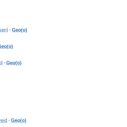
sen)
-
Geo(o)
Geo(o)
il
-
Geo(o)
weid
-
Geo(o)