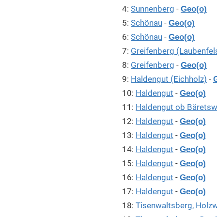
4:
Sunnenberg
-
Geo(o)
5:
Schönau
-
Geo(o)
6:
Schönau
-
Geo(o)
7:
Greifenberg (Laubenfel
8:
Greifenberg
-
Geo(o)
9:
Haldengut (Eichholz)
-
10:
Haldengut
-
Geo(o)
11:
Haldengut ob Bäretsw
12:
Haldengut
-
Geo(o)
13:
Haldengut
-
Geo(o)
14:
Haldengut
-
Geo(o)
15:
Haldengut
-
Geo(o)
16:
Haldengut
-
Geo(o)
17:
Haldengut
-
Geo(o)
18:
Tisenwaltsberg, Holz