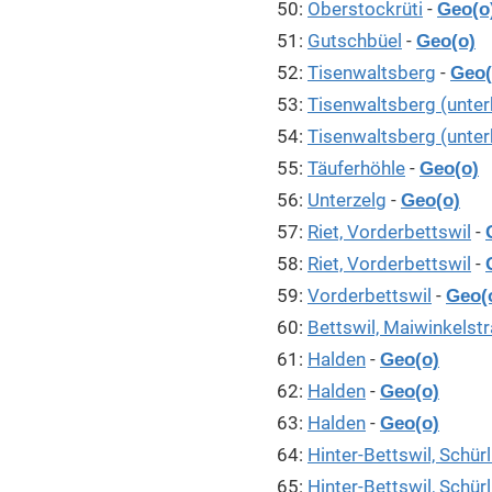
50:
Oberstockrüti
-
Geo(o
51:
Gutschbüel
-
Geo(o)
52:
Tisenwaltsberg
-
Geo(
53:
Tisenwaltsberg (unter
54:
Tisenwaltsberg (unter
55:
Täuferhöhle
-
Geo(o)
56:
Unterzelg
-
Geo(o)
57:
Riet, Vorderbettswil
-
58:
Riet, Vorderbettswil
-
59:
Vorderbettswil
-
Geo(
60:
Bettswil, Maiwinkelst
61:
Halden
-
Geo(o)
62:
Halden
-
Geo(o)
63:
Halden
-
Geo(o)
64:
Hinter-Bettswil, Schürl
65:
Hinter-Bettswil, Schürl