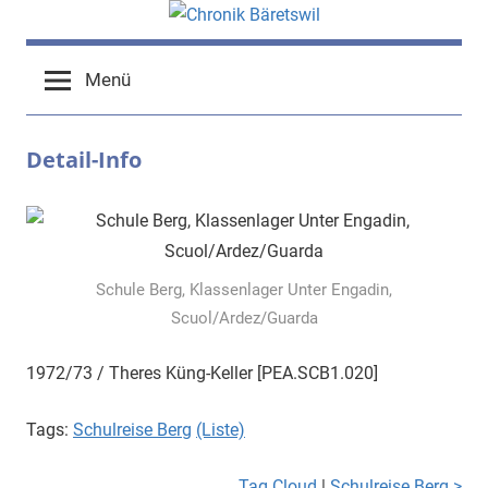
Zum
Inhalt
chronik-
chronik-
springen
Menü
baeretswil.ch
baeretswil.ch
Detail-Info
Schule Berg, Klassenlager Unter Engadin,
Scuol/Ardez/Guarda
1972/73 / Theres Küng-Keller [PEA.SCB1.020]
Tags:
Schulreise Berg
(Liste)
Tag Cloud
|
Schulreise Berg >