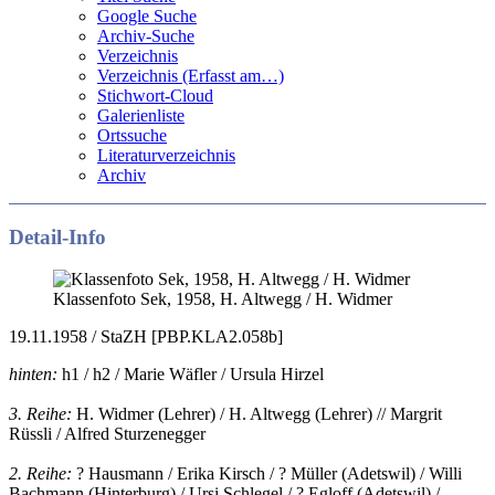
Google Suche
Archiv-Suche
Verzeichnis
Verzeichnis (Erfasst am…)
Stichwort-Cloud
Galerienliste
Ortssuche
Literaturverzeichnis
Archiv
Detail-Info
Klassenfoto Sek, 1958, H. Altwegg / H. Widmer
19.11.1958 / StaZH [PBP.KLA2.058b]
hinten:
h1 / h2 / Marie Wäfler / Ursula Hirzel
3. Reihe:
H. Widmer (Lehrer) / H. Altwegg (Lehrer) // Margrit
Rüssli / Alfred Sturzenegger
2. Reihe:
? Hausmann / Erika Kirsch / ? Müller (Adetswil) / Willi
Bachmann (Hinterburg) / Ursi Schlegel / ? Egloff (Adetswil) /