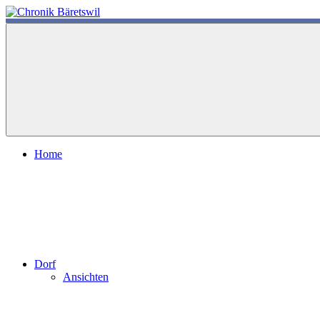
Zum
Inhalt
chronik-
chronik-
springen
baeretswil.ch
baeretswil.ch
Home
Dorf
Ansichten