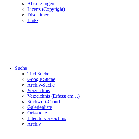
Abkürzungen
Lizenz (Copyright)
Disclaimer
Links
Suche
Titel Suche
Google Suche
Archiv-Suche
Verzeichnis
Verzeichnis (Erfasst am…)
Stichwort-Cloud
Galerienliste
Ortssuche
Literaturverzeichnis
Archiv