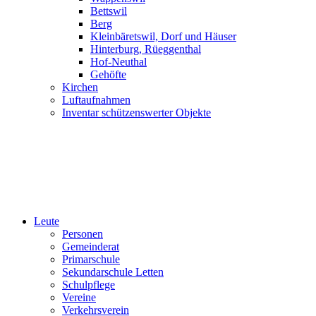
Bettswil
Berg
Kleinbäretswil, Dorf und Häuser
Hinterburg, Rüeggenthal
Hof-Neuthal
Gehöfte
Kirchen
Luftaufnahmen
Inventar schützenswerter Objekte
Leute
Personen
Gemeinderat
Primarschule
Sekundarschule Letten
Schulpflege
Vereine
Verkehrsverein