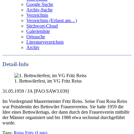
Google Suche
Archiv-Suche
Verzeichnis
Verzeichnis (Erfasst am…)
Stichwort-Cloud
Galerienliste
Ortssuche
Literaturverzeichnis
Archiv
Detail-Info
1. Bettswilerfest, im VG Fritz Reiss
31.05.1959 / JA [PAO.SAW3.039]
Im Vordergrund Maurermeister Fritz Reiss. Seine Frau Rosa Reiss
war Präsidentin des Bettswiler Frauenvereins. Sie hatte 1959 die
Idee eines Bettswilertags, der dann durch den Frauenverein mithilfe
der Männer organisiert und bis 1988 etwa sechsmal durchgeführt
wurde.
Tags:
Reiss Fritz
(Liste)