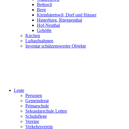
Bettswil
Berg
Kleinbäretswil, Dorf und Häuser
Hinterburg, Rüeggenthal
Hof-Neuthal
Gehöfte
Kirchen
Luftaufnahmen
Inventar schützenswerter Objekte
Leute
Personen
Gemeinderat
Primarschule
Sekundarschule Letten
Schulpflege
Vereine
Verkehrsverein