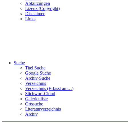
Abkürzungen
Lizenz (Copyright)
Disclaimer
Links
Suche
Titel Suche
Google Suche
Archiv-Suche
Verzeichnis
Verzeichnis (Erfasst am…)
Stichwort-Cloud
Galerienliste
Ortssuche
Literaturverzeichnis
Archiv