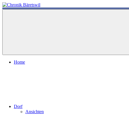
Zum
Inhalt
chronik-
chronik-
springen
baeretswil.ch
baeretswil.ch
Home
Dorf
Ansichten