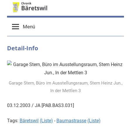
Zum
Inhalt
chronik-
chronik-
springen
Menü
baeretswil.ch
baeretswil.ch
Detail-Info
Garage Stern, Büro im Ausstellungsraum, Stern Heinz Jun.,
In der Mettlen 3
03.12.2003 / JA [PAB.BAS3.031]
Tags:
Bäretswil
(Liste)
-
Baumastrasse
(Liste)