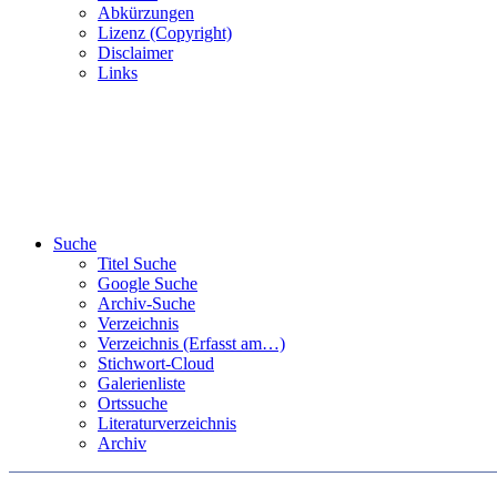
Abkürzungen
Lizenz (Copyright)
Disclaimer
Links
Suche
Titel Suche
Google Suche
Archiv-Suche
Verzeichnis
Verzeichnis (Erfasst am…)
Stichwort-Cloud
Galerienliste
Ortssuche
Literaturverzeichnis
Archiv