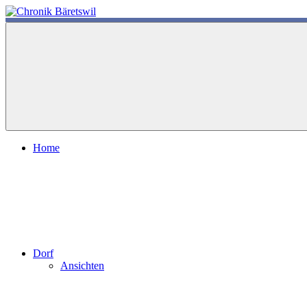
Zum
Inhalt
chronik-
chronik-
springen
baeretswil.ch
baeretswil.ch
Home
Dorf
Ansichten