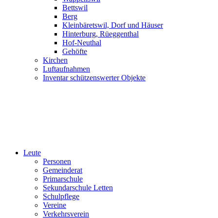
Bettswil
Berg
Kleinbäretswil, Dorf und Häuser
Hinterburg, Rüeggenthal
Hof-Neuthal
Gehöfte
Kirchen
Luftaufnahmen
Inventar schützenswerter Objekte
Leute
Personen
Gemeinderat
Primarschule
Sekundarschule Letten
Schulpflege
Vereine
Verkehrsverein