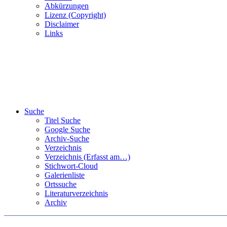
Abkürzungen
Lizenz (Copyright)
Disclaimer
Links
Suche
Titel Suche
Google Suche
Archiv-Suche
Verzeichnis
Verzeichnis (Erfasst am…)
Stichwort-Cloud
Galerienliste
Ortssuche
Literaturverzeichnis
Archiv