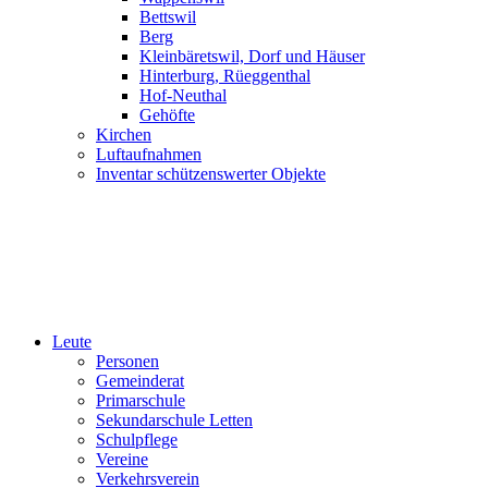
Bettswil
Berg
Kleinbäretswil, Dorf und Häuser
Hinterburg, Rüeggenthal
Hof-Neuthal
Gehöfte
Kirchen
Luftaufnahmen
Inventar schützenswerter Objekte
Leute
Personen
Gemeinderat
Primarschule
Sekundarschule Letten
Schulpflege
Vereine
Verkehrsverein