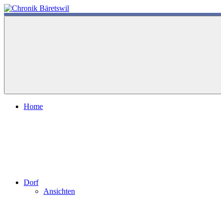
Zum
Inhalt
chronik-
chronik-
springen
baeretswil.ch
baeretswil.ch
Home
Dorf
Ansichten