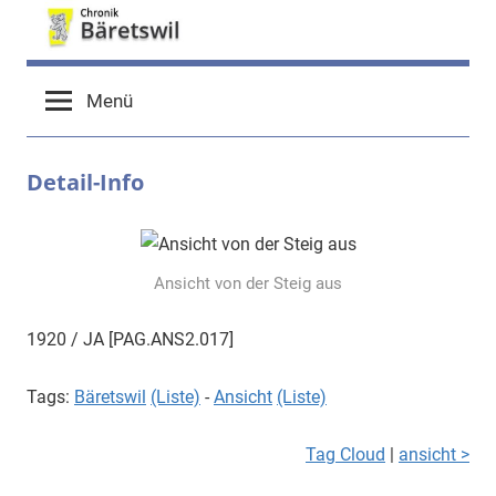
Zum
Inhalt
chronik-
chronik-
springen
Menü
baeretswil.ch
baeretswil.ch
Detail-Info
Ansicht von der Steig aus
1920 / JA [PAG.ANS2.017]
Tags:
Bäretswil
(Liste)
-
Ansicht
(Liste)
Tag Cloud
|
ansicht >