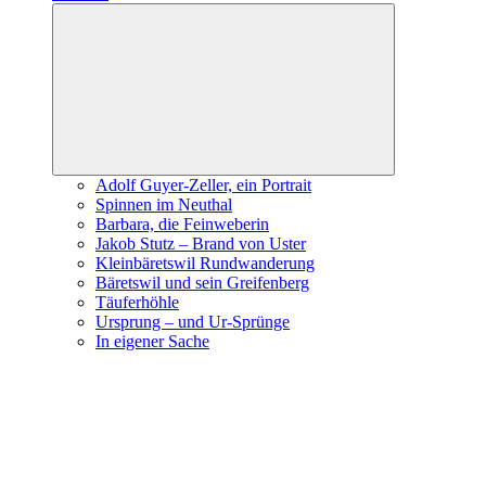
Expand
child
menu
Adolf Guyer-Zeller, ein Portrait
Spinnen im Neuthal
Barbara, die Feinweberin
Jakob Stutz – Brand von Uster
Kleinbäretswil Rundwanderung
Bäretswil und sein Greifenberg
Täuferhöhle
Ursprung – und Ur-Sprünge
In eigener Sache