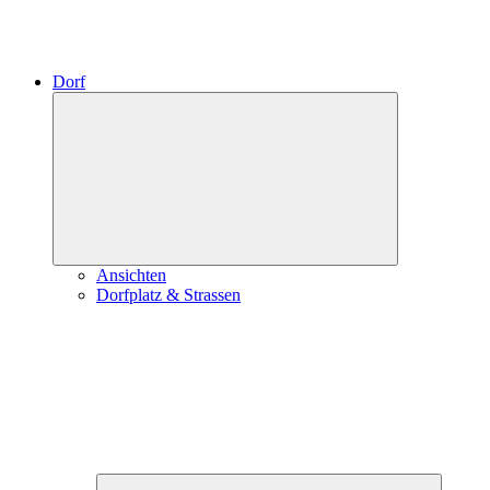
Dorf
Expand
child
menu
Ansichten
Dorfplatz & Strassen
Expand