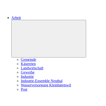
Arbeit
Expand
child
menu
Gemeinde
Käsereien
Landwirtschaft
Gewerbe
Industrie
Industrie-Ensemble Neuthal
Wasserversorgung Kleinbäretswil
Post