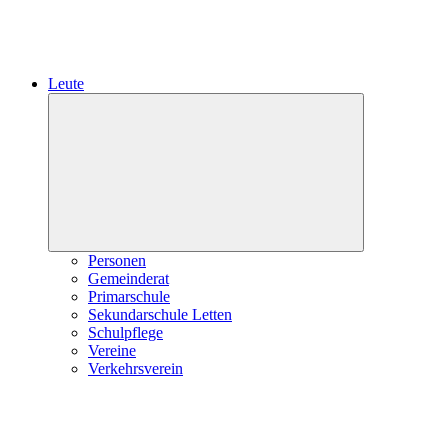
Leute
Expand
child
menu
Personen
Gemeinderat
Primarschule
Sekundarschule Letten
Schulpflege
Vereine
Verkehrsverein