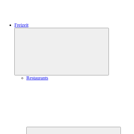
Freizeit
Expand
child
menu
Restaurants
Expand