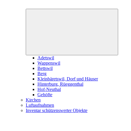
Expand
child
menu
Adetswil
Wappenswil
Bettswil
Berg
Kleinbäretswil, Dorf und Häuser
Hinterburg, Rüeggenthal
Hof-Neuthal
Gehöfte
Kirchen
Luftaufnahmen
Inventar schützenswerter Objekte