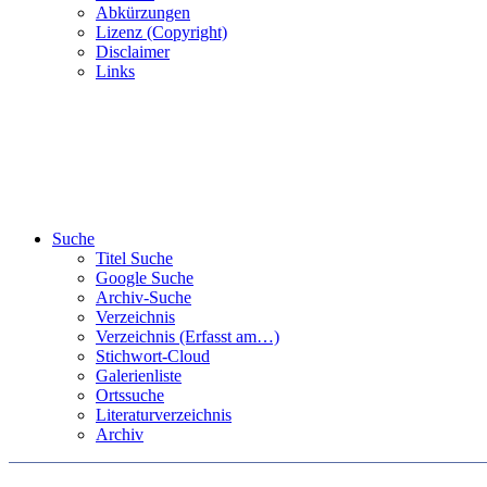
Abkürzungen
Lizenz (Copyright)
Disclaimer
Links
Suche
Titel Suche
Google Suche
Archiv-Suche
Verzeichnis
Verzeichnis (Erfasst am…)
Stichwort-Cloud
Galerienliste
Ortssuche
Literaturverzeichnis
Archiv