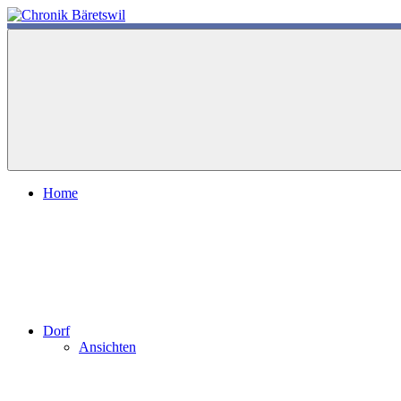
Zum
Inhalt
chronik-
chronik-
springen
baeretswil.ch
baeretswil.ch
Home
Dorf
Ansichten