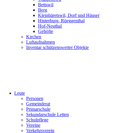
Bettswil
Berg
Kleinbäretswil, Dorf und Häuser
Hinterburg, Rüeggenthal
Hof-Neuthal
Gehöfte
Kirchen
Luftaufnahmen
Inventar schützenswerter Objekte
Leute
Personen
Gemeinderat
Primarschule
Sekundarschule Letten
Schulpflege
Vereine
Verkehrsverein