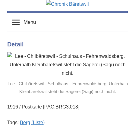
Zum
Inhalt
chronik-
chronik-
springen
baeretswil.ch
Menü
baeretswil.ch
Detail
Lee - Chlibäretswil - Schulhaus - Fehrenwaldsberg. Unterhalb
Kleinbäretswil steht die Sagerei (Sagi) noch nicht.
1916 / Postkarte [PAG.BRG3.018]
Tags:
Berg
(Liste)