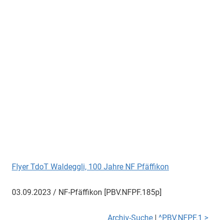
Flyer TdoT Waldeggli, 100 Jahre NF Pfäffikon
03.09.2023 / NF-Pfäffikon [PBV.NFPF.185p]
Archiv-Suche
|
^PBV.NFPF.1 >