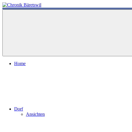
Zum
Inhalt
chronik-
chronik-
springen
baeretswil.ch
baeretswil.ch
Home
Dorf
Ansichten