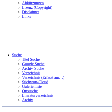
Abkürzungen
Lizenz (Copyright)
Disclaimer
Links
Suche
Titel Suche
Google Suche
Archiv-Suche
Verzeichnis
Verzeichnis (Erfasst am…)
Stichwort-Cloud
Galerienliste
Ortssuche
Literaturverzeichnis
Archiv