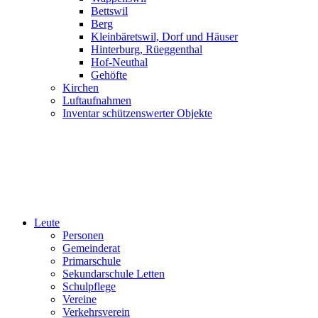
Bettswil
Berg
Kleinbäretswil, Dorf und Häuser
Hinterburg, Rüeggenthal
Hof-Neuthal
Gehöfte
Kirchen
Luftaufnahmen
Inventar schützenswerter Objekte
Leute
Personen
Gemeinderat
Primarschule
Sekundarschule Letten
Schulpflege
Vereine
Verkehrsverein