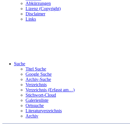
Abkürzungen
Lizenz (Copyright)
Disclaimer
Links
Suche
Titel Suche
Google Suche
Archiv-Suche
Verzeichnis
Verzeichnis (Erfasst am…)
Stichwort-Cloud
Galerienliste
Ortssuche
Literaturverzeichnis
Archiv