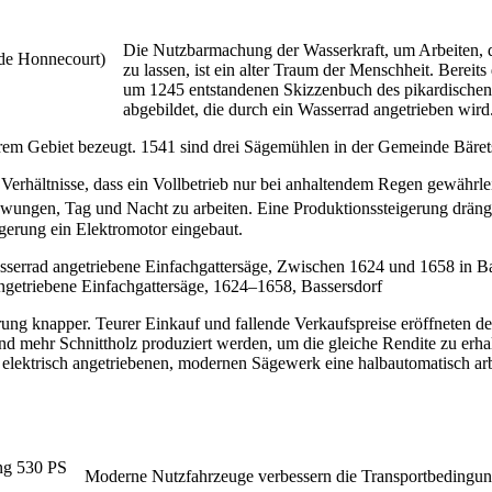
Die Nutzbarmachung der Wasserkraft, um Arbeiten, d
zu lassen, ist ein alter Traum der Menschheit. Berei
um 1245 entstandenen Skizzenbuch des pikardischen H
abgebildet, die durch ein Wasserrad angetrieben wird
m Gebiet bezeugt. 1541 sind drei Sägemühlen in der Gemeinde Bäretswil
Verhältnisse, dass ein Vollbetrieb nur bei anhaltendem Regen gewährl
wungen, Tag und Nacht zu arbeiten. Eine Produktionssteigerung drängte
gerung ein Elektromotor eingebaut.
getriebene Einfachgattersäge, 1624–1658, Bassersdorf
ung knapper. Teurer Einkauf und fallende Verkaufspreise eröffneten de
 mehr Schnittholz produziert werden, um die gleiche Rendite zu erhalte
nem elektrisch angetriebenen, modernen Sägewerk eine halbautomatisch a
Moderne Nutzfahrzeuge verbessern die Transportbedingun