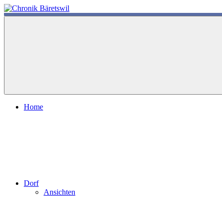
Zum
Inhalt
chronik-
chronik-
springen
baeretswil.ch
baeretswil.ch
Home
Dorf
Ansichten