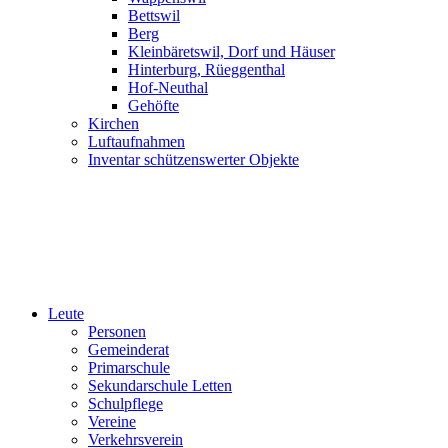
Bettswil
Berg
Kleinbäretswil, Dorf und Häuser
Hinterburg, Rüeggenthal
Hof-Neuthal
Gehöfte
Kirchen
Luftaufnahmen
Inventar schützenswerter Objekte
Leute
Personen
Gemeinderat
Primarschule
Sekundarschule Letten
Schulpflege
Vereine
Verkehrsverein