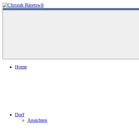
Zum
Inhalt
chronik-
chronik-
springen
baeretswil.ch
baeretswil.ch
Home
Dorf
Ansichten