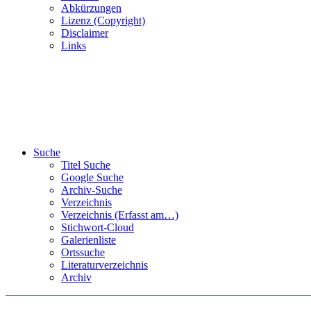
Abkürzungen
Lizenz (Copyright)
Disclaimer
Links
Suche
Titel Suche
Google Suche
Archiv-Suche
Verzeichnis
Verzeichnis (Erfasst am…)
Stichwort-Cloud
Galerienliste
Ortssuche
Literaturverzeichnis
Archiv