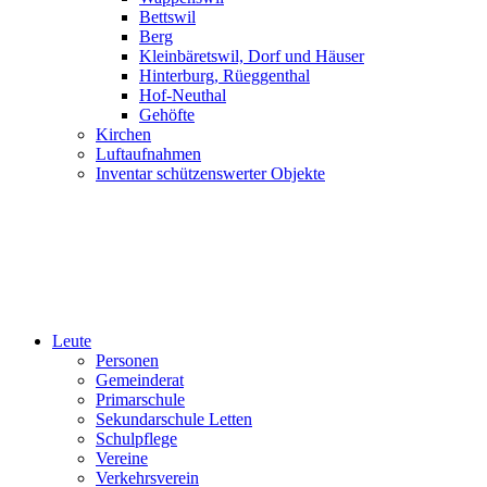
Bettswil
Berg
Kleinbäretswil, Dorf und Häuser
Hinterburg, Rüeggenthal
Hof-Neuthal
Gehöfte
Kirchen
Luftaufnahmen
Inventar schützenswerter Objekte
Leute
Personen
Gemeinderat
Primarschule
Sekundarschule Letten
Schulpflege
Vereine
Verkehrsverein