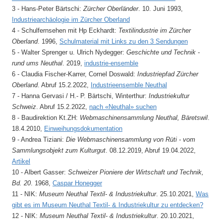
3 - Hans-Peter Bärtschi:
Zürcher Oberländer
. 10. Juni 1993,
Industriearchäologie im Zürcher Oberland
4 - Schulfernsehen mit Hp Eckhardt:
Textilindustrie im Zürcher
Oberland
. 1996,
Schulmaterial mit Links zu den 3 Sendungen
5 - Walter Sprenger u. Ulrich Nydegger:
Geschichte und Technik -
rund ums Neuthal
. 2019,
industrie-ensemble
6 - Claudia Fischer-Karrer, Cornel Doswald:
Industriepfad Zürcher
Oberland
. Abruf 15.2.2022,
Industrieensemble Neuthal
7 - Hanna Gervasi / H.- P. Bärtschi, Winterthur:
Industriekultur
Schweiz
. Abruf 15.2.2022,
nach «Neuthal» suchen
8 - Baudirektion Kt.ZH:
Webmaschinensammlung Neuthal, Bäretswil
.
18.4.2010,
Einweihungsdokumentation
9 - Andrea Tiziani:
Die Webmaschinensammlung von Rüti - vom
Sammlungsobjekt zum Kulturgut
. 08.12.2019, Abruf 19.04.2022,
Artikel
10 - Albert Gasser:
Schweizer Pioniere der Wirtschaft und Technik,
Bd. 20
. 1968,
Caspar Honegger
11 - NIK:
Museum Neuthal Textil- & Industriekultur
. 25.10.2021,
Was
gibt es im Museum Neuthal Textil- & Industriekultur zu entdecken?
12 - NIK:
Museum Neuthal Textil- & Industriekultur
. 20.10.2021,