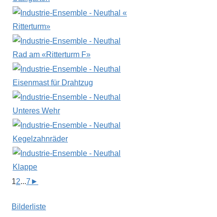
1
2
...
7
►
Bilderliste