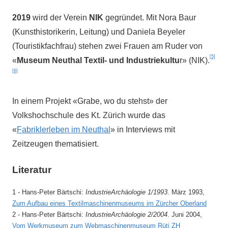
2019
wird der Verein
NIK
gegründet. Mit Nora Baur
(Kunsthistorikerin, Leitung) und Daniela Beyeler
(Touristikfachfrau) stehen zwei Frauen am Ruder von
[5]
«
Museum Neuthal Textil- und Industriekultu
r» (NIK).
[6]
In einem Projekt «Grabe, wo du stehst» der
Volkshochschule des Kt. Zürich wurde das
«
Fabriklerleben im Neuthal
» in Interviews mit
Zeitzeugen thematisiert.
Literatur
1 - Hans-Peter Bärtschi:
IndustrieArchäologie 1/1993
. März 1993,
Zum Aufbau eines Textilmaschinenmuseums im Zürcher Oberland
2 - Hans-Peter Bärtschi:
IndustrieArchäologie 2/2004
. Juni 2004,
Vom Werkmuseum zum Webmaschinenmuseum Rüti ZH