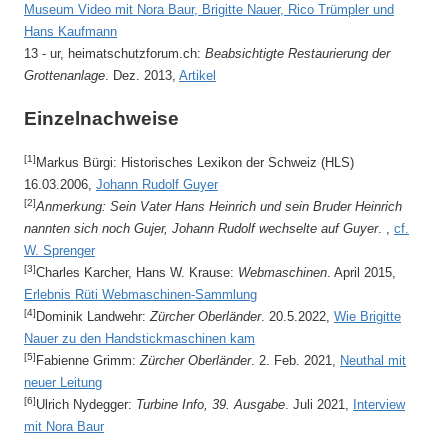
Museum Video mit Nora Baur, Brigitte Nauer, Rico Trümpler und
Hans Kaufmann
13 - ur, heimatschutzforum.ch:
Beabsichtigte Restaurierung der
Grottenanlage
. Dez. 2013,
Artikel
Einzelnachweise
[1]
Markus Bürgi: Historisches Lexikon der Schweiz (HLS)
16.03.2006,
Johann Rudolf Guyer
[2]
Anmerkung: Sein Vater Hans Heinrich und sein Bruder Heinrich
nannten sich noch Gujer, Johann Rudolf wechselte auf Guyer
. ,
cf.
W. Sprenger
[3]
Charles Karcher, Hans W. Krause:
Webmaschinen
. April 2015,
Erlebnis Rüti Webmaschinen-Sammlung
[4]
Dominik Landwehr:
Zürcher Oberländer
. 20.5.2022,
Wie Brigitte
Nauer zu den Handstickmaschinen kam
[5]
Fabienne Grimm:
Zürcher Oberländer
. 2. Feb. 2021,
Neuthal mit
neuer Leitung
[6]
Ulrich Nydegger:
Turbine Info, 39. Ausgabe
. Juli 2021,
Interview
mit Nora Baur