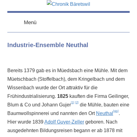
Zum
Inhalt
chronik-
chronik-
springen
baeretswil.ch
Menü
baeretswil.ch
Industrie-Ensemble Neuthal
Bereits 1379 gab es in Müedsbach eine Mühle. Mit dem
Müetschbach (Stoffelbach), dem Kringelbach und dem
Wissenbach wurde der Ort attraktiv für die
Frühindustrialisierung.
1825
kauften die Firma Geilinger,
[1]
[2]
Blum & Co und Johann Gujer
die Mühle, bauten eine
[gis]
Baumwollspinnerei und nannten den Ort
Neuthal
.
Hier wurde 1839
Adolf Guyer-Zeller
geboren. Nach
ausgedehnten Bildungsreisen begann er ab 1878 mit