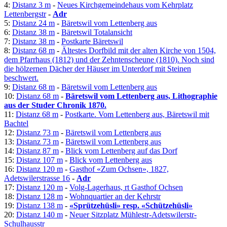
4:
Distanz 3 m
-
Neues Kirchgemeindehaus vom Kehrplatz
Lettenbergstr
-
Adr
5:
Distanz 24 m
-
Bäretswil vom Lettenberg aus
6:
Distanz 38 m
-
Bäretswil Totalansicht
7:
Distanz 38 m
-
Postkarte Bäretswil
8:
Distanz 68 m
-
Ältestes Dorfbild mit der alten Kirche von 1504,
dem Pfarrhaus (1812) und der Zehntenscheune (1810). Noch sind
die hölzernen Dächer der Häuser im Unterdorf mit Steinen
beschwert.
9:
Distanz 68 m
-
Bäretswil vom Lettenberg aus
10:
Distanz 68 m
-
Bäretswil vom Lettenberg aus, Lithographie
aus der Studer Chronik 1870.
11:
Distanz 68 m
-
Postkarte. Vom Lettenberg aus, Bäretswil mit
Bachtel
12:
Distanz 73 m
-
Bäretswil vom Lettenberg aus
13:
Distanz 73 m
-
Bäretswil vom Lettenberg aus
14:
Distanz 87 m
-
Blick vom Lettenberg auf das Dorf
15:
Distanz 107 m
-
Blick vom Lettenberg aus
16:
Distanz 120 m
-
Gasthof «Zum Ochsen», 1827,
Adetswilerstrasse 16
-
Adr
17:
Distanz 120 m
-
Volg-Lagerhaus, rt Gasthof Ochsen
18:
Distanz 128 m
-
Wohnquartier an der Kehrstr
19:
Distanz 138 m
-
«Sprützehüsli» resp. «Schützehüsli»
20:
Distanz 140 m
-
Neuer Sitzplatz Mühlestr-Adetswilerstr-
Schulhausstr