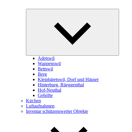
Expand
child
menu
Adetswil
Wappenswil
Bettswil
Berg
Kleinbäretswil, Dorf und Häuser
Hinterburg, Rüeggenthal
Hof-Neuthal
Gehöfte
Kirchen
Luftaufnahmen
Inventar schützenswerter Objekte