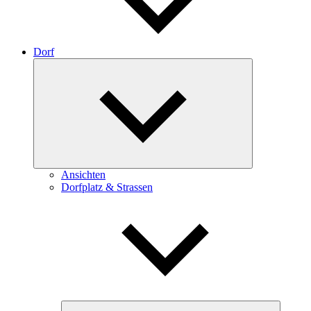
Dorf
Expand
child
menu
Ansichten
Dorfplatz & Strassen
Expand