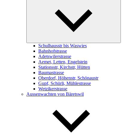
child
menu
Schulhausstr bis Waswies
Bahnhofstrasse
Adetswilerstrasse
Aemet, Letten, Engelstein
Stationsstr, Kirchstr, Hütten
Baumastrasse
Oberdorf, Höhenstr, Schönaustr
Gupf, Schürli, Mühlestrasse
Wetzikerstrasse
Aussenwachten von Bäretswil