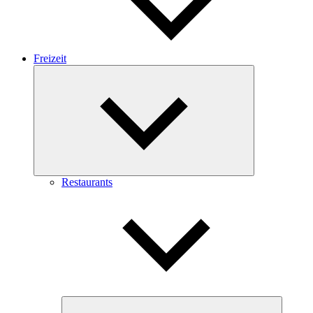
Freizeit
Expand
child
menu
Restaurants
Expand