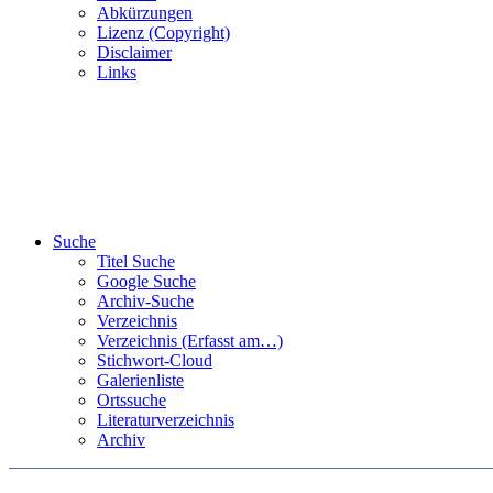
Abkürzungen
Lizenz (Copyright)
Disclaimer
Links
Suche
Titel Suche
Google Suche
Archiv-Suche
Verzeichnis
Verzeichnis (Erfasst am…)
Stichwort-Cloud
Galerienliste
Ortssuche
Literaturverzeichnis
Archiv