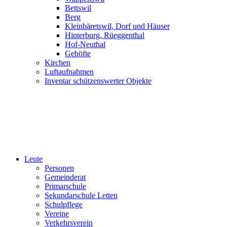
Bettswil
Berg
Kleinbäretswil, Dorf und Häuser
Hinterburg, Rüeggenthal
Hof-Neuthal
Gehöfte
Kirchen
Luftaufnahmen
Inventar schützenswerter Objekte
Leute
Personen
Gemeinderat
Primarschule
Sekundarschule Letten
Schulpflege
Vereine
Verkehrsverein