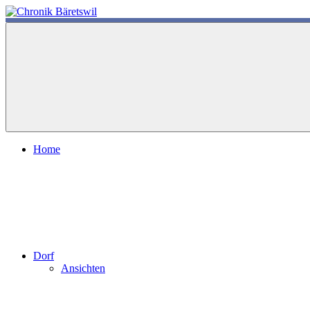
Zum
Inhalt
chronik-
chronik-
springen
baeretswil.ch
baeretswil.ch
Home
Dorf
Ansichten