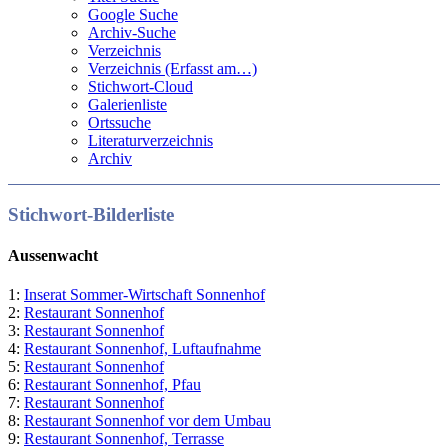
Google Suche
Archiv-Suche
Verzeichnis
Verzeichnis (Erfasst am…)
Stichwort-Cloud
Galerienliste
Ortssuche
Literaturverzeichnis
Archiv
Stichwort-Bilderliste
Aussenwacht
1:
Inserat Sommer-Wirtschaft Sonnenhof
2:
Restaurant Sonnenhof
3:
Restaurant Sonnenhof
4:
Restaurant Sonnenhof, Luftaufnahme
5:
Restaurant Sonnenhof
6:
Restaurant Sonnenhof, Pfau
7:
Restaurant Sonnenhof
8:
Restaurant Sonnenhof vor dem Umbau
9:
Restaurant Sonnenhof, Terrasse