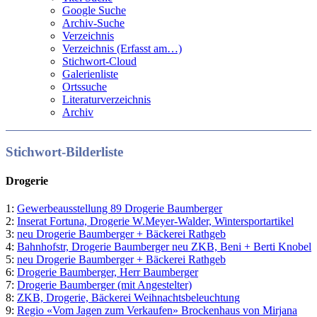
Google Suche
Archiv-Suche
Verzeichnis
Verzeichnis (Erfasst am…)
Stichwort-Cloud
Galerienliste
Ortssuche
Literaturverzeichnis
Archiv
Stichwort-Bilderliste
Drogerie
1:
Gewerbeausstellung 89 Drogerie Baumberger
2:
Inserat Fortuna, Drogerie W.Meyer-Walder, Wintersportartikel
3:
neu Drogerie Baumberger + Bäckerei Rathgeb
4:
Bahnhofstr, Drogerie Baumberger neu ZKB, Beni + Berti Knobel
5:
neu Drogerie Baumberger + Bäckerei Rathgeb
6:
Drogerie Baumberger, Herr Baumberger
7:
Drogerie Baumberger (mit Angestelter)
8:
ZKB, Drogerie, Bäckerei Weihnachtsbeleuchtung
9:
Regio «Vom Jagen zum Verkaufen» Brockenhaus von Mirjana