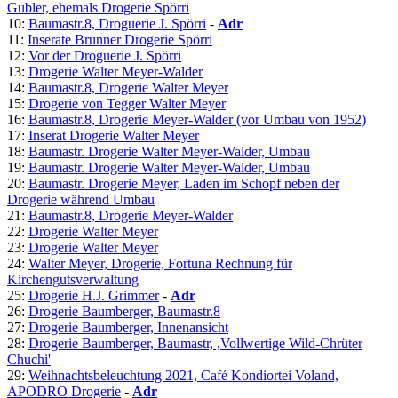
Gubler, ehemals Drogerie Spörri
10:
Baumastr.8, Droguerie J. Spörri
-
Adr
11:
Inserate Brunner Drogerie Spörri
12:
Vor der Droguerie J. Spörri
13:
Drogerie Walter Meyer-Walder
14:
Baumastr.8, Drogerie Walter Meyer
15:
Drogerie von Tegger Walter Meyer
16:
Baumastr.8, Drogerie Meyer-Walder (vor Umbau von 1952)
17:
Inserat Drogerie Walter Meyer
18:
Baumastr. Drogerie Walter Meyer-Walder, Umbau
19:
Baumastr. Drogerie Walter Meyer-Walder, Umbau
20:
Baumastr. Drogerie Meyer, Laden im Schopf neben der
Drogerie während Umbau
21:
Baumastr.8, Drogerie Meyer-Walder
22:
Drogerie Walter Meyer
23:
Drogerie Walter Meyer
24:
Walter Meyer, Drogerie, Fortuna Rechnung für
Kirchengutsverwaltung
25:
Drogerie H.J. Grimmer
-
Adr
26:
Drogerie Baumberger, Baumastr.8
27:
Drogerie Baumberger, Innenansicht
28:
Drogerie Baumberger, Baumastr, ,Vollwertige Wild-Chrüter
Chuchi'
29:
Weihnachtsbeleuchtung 2021, Café Kondiortei Voland,
APODRO Drogerie
-
Adr