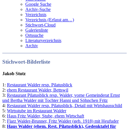
Google Suche
Archiv-Suche
Verzeichnis
Verzeichnis (Erfasst am…)
Stichwort-Cloud
Galerienliste
Ortssuche
Literaturverzeichnis
Archiv
Stichwort-Bilderliste
Jakob Stutz
1:
Restaurant Walder resp. Pilatusblick
2:
ehem Restaurant Walder, Bettswil
3:
Restaurant Pilatusblick resp. Walder, vorne Gemeinderat Ernst
und Bertha Walder mit Tochter Hanni und Söhnchen Fritz
4:
Restaurant Walder resp. Pilatusblick, Detail mit Wirtshausschild
5:
Wirtsstube im Restaurant Walder
6:
Haus Fritz Walder, Stube, ehem Wirtschaft
7:
Flarz Walder-Brunner, Fritz Walder (geb. 1918) mit Heufuder
8:
Haus Walder (ehem. Rest. Pilatusblick), Gedenktafel für