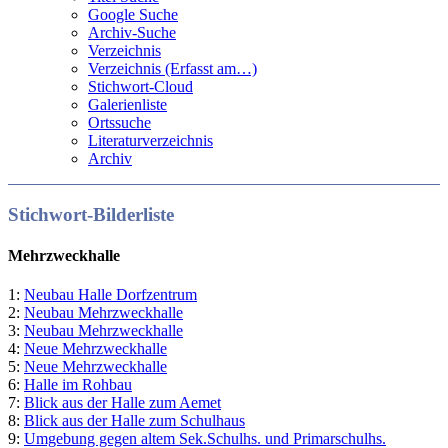
Google Suche
Archiv-Suche
Verzeichnis
Verzeichnis (Erfasst am…)
Stichwort-Cloud
Galerienliste
Ortssuche
Literaturverzeichnis
Archiv
Stichwort-Bilderliste
Mehrzweckhalle
1:
Neubau Halle Dorfzentrum
2:
Neubau Mehrzweckhalle
3:
Neubau Mehrzweckhalle
4:
Neue Mehrzweckhalle
5:
Neue Mehrzweckhalle
6:
Halle im Rohbau
7:
Blick aus der Halle zum Aemet
8:
Blick aus der Halle zum Schulhaus
9:
Umgebung gegen altem Sek.Schulhs. und Primarschulhs.