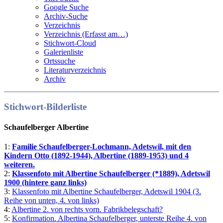
Google Suche
Archiv-Suche
Verzeichnis
Verzeichnis (Erfasst am…)
Stichwort-Cloud
Galerienliste
Ortssuche
Literaturverzeichnis
Archiv
Stichwort-Bilderliste
Schaufelberger Albertine
1:
Familie Schaufelberger-Lochmann, Adetswil, mit den
Kindern Otto (1892-1944), Albertine (1889-1953) und 4
weiteren.
2:
Klassenfoto mit Albertine Schaufelberger (*1889), Adetswil
1900 (hintere ganz links)
3:
Klassenfoto mit Albertine Schaufelberger, Adetswil 1904 (3.
Reihe von unten, 4. von links)
4:
Albertine 2. von rechts vorn. Fabrikbelegschaft?
5:
Konfirmation. Albertina Schaufelberger, unterste Reihe 4. von