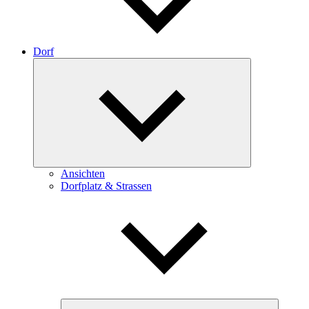
Dorf
Expand
child
menu
Ansichten
Dorfplatz & Strassen
Expand