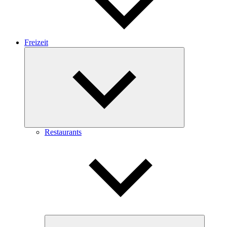
Freizeit
Expand
child
menu
Restaurants
Expand