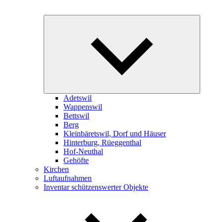
Expand
child
menu
Adetswil
Wappenswil
Bettswil
Berg
Kleinbäretswil, Dorf und Häuser
Hinterburg, Rüeggenthal
Hof-Neuthal
Gehöfte
Kirchen
Luftaufnahmen
Inventar schützenswerter Objekte