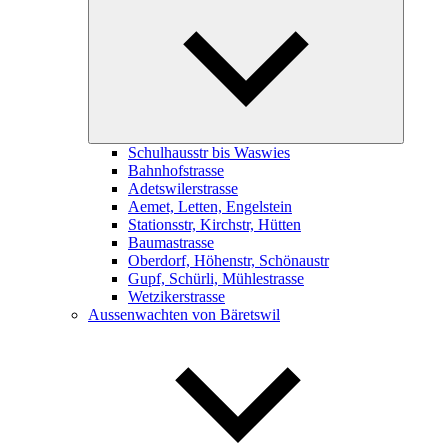
child
menu
Schulhausstr bis Waswies
Bahnhofstrasse
Adetswilerstrasse
Aemet, Letten, Engelstein
Stationsstr, Kirchstr, Hütten
Baumastrasse
Oberdorf, Höhenstr, Schönaustr
Gupf, Schürli, Mühlestrasse
Wetzikerstrasse
Aussenwachten von Bäretswil