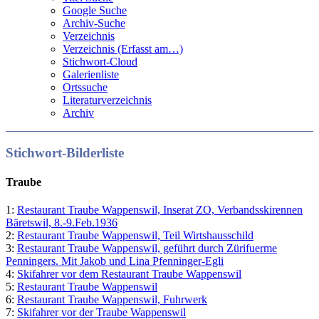
Google Suche
Archiv-Suche
Verzeichnis
Verzeichnis (Erfasst am…)
Stichwort-Cloud
Galerienliste
Ortssuche
Literaturverzeichnis
Archiv
Stichwort-Bilderliste
Traube
1:
Restaurant Traube Wappenswil, Inserat ZO, Verbandsskirennen
Bäretswil, 8.-9.Feb.1936
2:
Restaurant Traube Wappenswil, Teil Wirtshausschild
3:
Restaurant Traube Wappenswil, geführt durch Zürifuerme
Penningers. Mit Jakob und Lina Pfenninger-Egli
4:
Skifahrer vor dem Restaurant Traube Wappenswil
5:
Restaurant Traube Wappenswil
6:
Restaurant Traube Wappenswil, Fuhrwerk
7:
Skifahrer vor der Traube Wappenswil