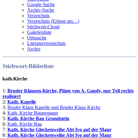
Google Suche
Archiv-Suche
Verzeichnis
Verzeichnis (Erfasst am…)
Stichwort-Cloud
Galerienliste
Ortssuche
Literaturverzeichnis
Archiv
Stichwort-Bilderliste
kath.Kirche
1:
Bruder Klausen-Kirche, Pläne von A. Gaudy, nur Teil rechts
realisiert
2:
Kath. Kapelle
3:
Bruder Klaus Kapelle und Bruder Klaus Kirche
4:
Kath. Kirche Baugespann
5:
Kath. Kirche Bau Grundstein
6:
Kath. Kirche Bau
7:
Kath. Kirche Glockenweihe Abt Ivo auf der Maur
8:
Kath. Kirche Glockenweihe Abt Ivo auf der Maur