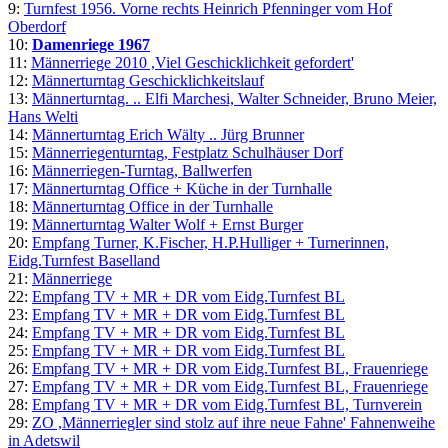
9:
Turnfest 1956. Vorne rechts Heinrich Pfenninger vom Hof
Oberdorf
10:
Damenriege 1967
11:
Männerriege 2010 ,Viel Geschicklichkeit gefordert'
12:
Männerturntag Geschicklichkeitslauf
13:
Männerturntag. .. Elfi Marchesi, Walter Schneider, Bruno Meier,
Hans Welti
14:
Männerturntag Erich Wälty .. Jürg Brunner
15:
Männerriegenturntag, Festplatz Schulhäuser Dorf
16:
Männerriegen-Turntag, Ballwerfen
17:
Männerturntag Office + Küche in der Turnhalle
18:
Männerturntag Office in der Turnhalle
19:
Männerturntag Walter Wolf + Ernst Burger
20:
Empfang Turner, K.Fischer, H.P.Hulliger + Turnerinnen,
Eidg.Turnfest Baselland
21:
Männerriege
22:
Empfang TV + MR + DR vom Eidg.Turnfest BL
23:
Empfang TV + MR + DR vom Eidg.Turnfest BL
24:
Empfang TV + MR + DR vom Eidg.Turnfest BL
25:
Empfang TV + MR + DR vom Eidg.Turnfest BL
26:
Empfang TV + MR + DR vom Eidg.Turnfest BL, Frauenriege
27:
Empfang TV + MR + DR vom Eidg.Turnfest BL, Frauenriege
28:
Empfang TV + MR + DR vom Eidg.Turnfest BL, Turnverein
29:
ZO ,Männerriegler sind stolz auf ihre neue Fahne' Fahnenweihe
in Adetswil