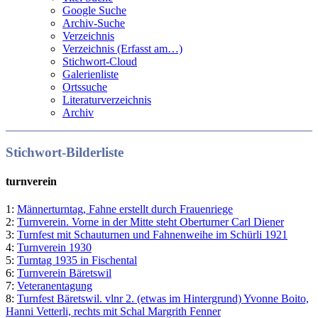
Google Suche
Archiv-Suche
Verzeichnis
Verzeichnis (Erfasst am…)
Stichwort-Cloud
Galerienliste
Ortssuche
Literaturverzeichnis
Archiv
Stichwort-Bilderliste
turnverein
1:
Männerturntag, Fahne erstellt durch Frauenriege
2:
Turnverein. Vorne in der Mitte steht Oberturner Carl Diener
3:
Turnfest mit Schauturnen und Fahnenweihe im Schürli 1921
4:
Turnverein 1930
5:
Turntag 1935 in Fischental
6:
Turnverein Bäretswil
7:
Veteranentagung
8:
Turnfest Bäretswil. vlnr 2. (etwas im Hintergrund) Yvonne Boito,
Hanni Vetterli, rechts mit Schal Margrith Fenner