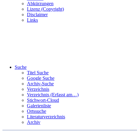
Abkürzungen
Lizenz (Copyright)
Disclaimer
Links
Suche
Titel Suche
Google Suche
Archiv-Suche
Verzeichnis
Verzeichnis (Erfasst am…)
Stichwort-Cloud
Galerienliste
Ortssuche
Literaturverzeichnis
Archiv