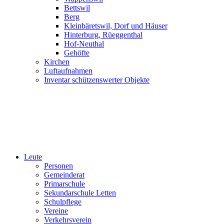
Bettswil
Berg
Kleinbäretswil, Dorf und Häuser
Hinterburg, Rüeggenthal
Hof-Neuthal
Gehöfte
Kirchen
Luftaufnahmen
Inventar schützenswerter Objekte
Leute
Personen
Gemeinderat
Primarschule
Sekundarschule Letten
Schulpflege
Vereine
Verkehrsverein