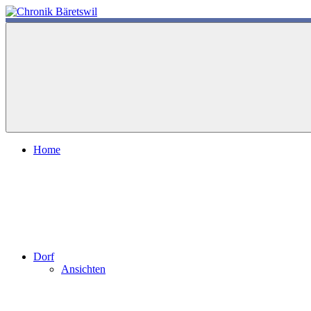
Zum
Inhalt
chronik-
chronik-
springen
baeretswil.ch
baeretswil.ch
Home
Dorf
Ansichten