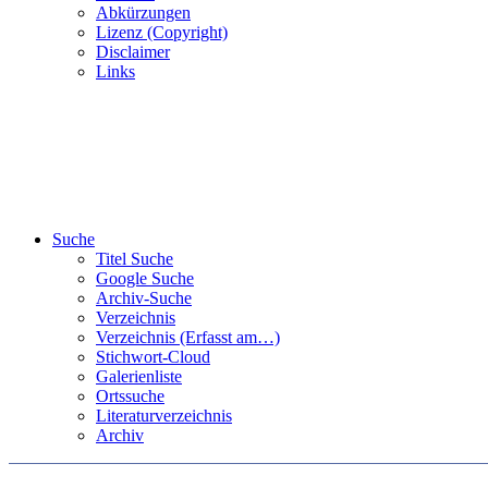
Abkürzungen
Lizenz (Copyright)
Disclaimer
Links
Suche
Titel Suche
Google Suche
Archiv-Suche
Verzeichnis
Verzeichnis (Erfasst am…)
Stichwort-Cloud
Galerienliste
Ortssuche
Literaturverzeichnis
Archiv