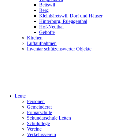
Bettswil
Berg
Kleinbäretswil, Dorf und Häuser
Hinterburg, Rüeggenthal
Hof-Neuthal
Gehöfte
Kirchen
Luftaufnahmen
Inventar schützenswerter Objekte
Leute
Personen
Gemeinderat
Primarschule
Sekundarschule Letten
Schulpflege
Vereine
Verkehrsverein