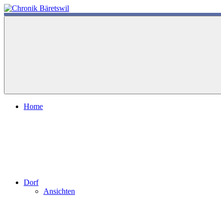
Zum
Inhalt
chronik-
chronik-
springen
baeretswil.ch
baeretswil.ch
Home
Dorf
Ansichten