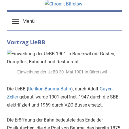
Zum
Inhalt
chronik-
chronik-
springen
Menü
baeretswil.ch
baeretswil.ch
Vortrag UeBB
Einweihung der UeBB 30. Mai 1901 in Bäretswil
Die UeBB (
Uerikon-Bauma-Bahn
), durch Adolf
Guyer-
Zeller
gebaut, wurde 1901 eröffnet, 1947 durch die SBB
elektrifiziert und 1969 durch VZO Busse ersetzt.
Die Eröffnung der Bahn bedeutete das Ende der
Postkutschen, die die Post von Bauma, das bereits 1875