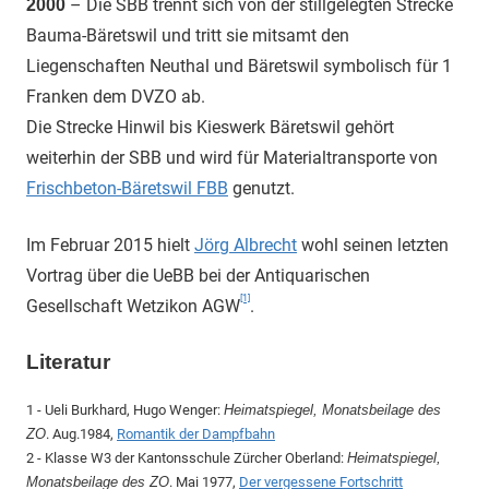
– Die SBB trennt sich von der stillgelegten Strecke
2000
Bauma-Bäretswil und tritt sie mitsamt den
Liegenschaften Neuthal und Bäretswil symbolisch für 1
Franken dem DVZO ab.
Die Strecke Hinwil bis Kieswerk Bäretswil gehört
weiterhin der SBB und wird für Materialtransporte von
Frischbeton-Bäretswil FBB
genutzt.
Im Februar 2015 hielt
Jörg Albrecht
wohl seinen letzten
Vortrag über die UeBB bei der Antiquarischen
[1]
Gesellschaft Wetzikon AGW
.
Literatur
1 - Ueli Burkhard, Hugo Wenger:
Heimatspiegel, Monatsbeilage des
ZO
. Aug.1984,
Romantik der Dampfbahn
2 - Klasse W3 der Kantonsschule Zürcher Oberland:
Heimatspiegel,
Monatsbeilage des ZO
. Mai 1977,
Der vergessene Fortschritt