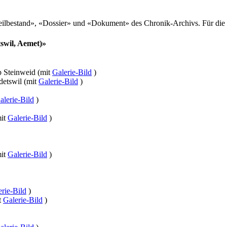
Teilbestand», «Dossier» und «Dokument» des Chronik-Archivs. Für die
tswil, Aemet)»
b Steinweid (mit
Galerie-Bild
)
detswil (mit
Galerie-Bild
)
alerie-Bild
)
mit
Galerie-Bild
)
mit
Galerie-Bild
)
rie-Bild
)
t
Galerie-Bild
)