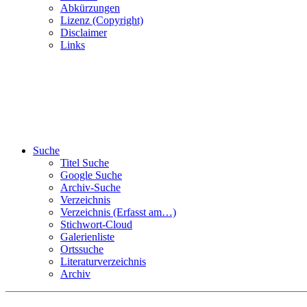
Abkürzungen
Lizenz (Copyright)
Disclaimer
Links
Suche
Titel Suche
Google Suche
Archiv-Suche
Verzeichnis
Verzeichnis (Erfasst am…)
Stichwort-Cloud
Galerienliste
Ortssuche
Literaturverzeichnis
Archiv