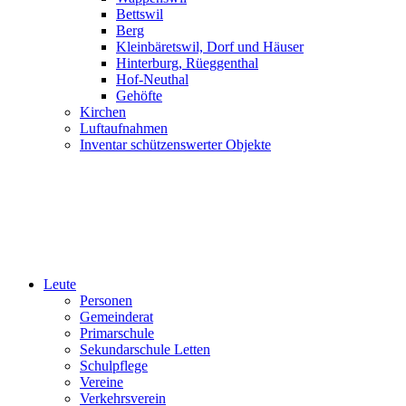
Bettswil
Berg
Kleinbäretswil, Dorf und Häuser
Hinterburg, Rüeggenthal
Hof-Neuthal
Gehöfte
Kirchen
Luftaufnahmen
Inventar schützenswerter Objekte
Leute
Personen
Gemeinderat
Primarschule
Sekundarschule Letten
Schulpflege
Vereine
Verkehrsverein