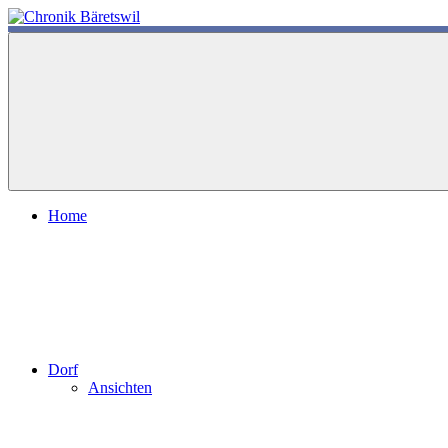
Zum
Inhalt
chronik-
chronik-
springen
baeretswil.ch
baeretswil.ch
Home
Dorf
Ansichten