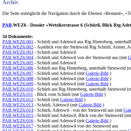
Archiv
Die Seite ermöglicht die Navigation durch die Ebenen «Bestand», «
PAB
.WEZ6 - Dossier «Wetzikerstrasse 6 (Schürli, Blick Rtg Ade
34 Dokumente:
PAB.WEZ6.001
- Schürli und Adetswil aus Rtg Hinterberg, unterhal
PAB.WEZ6.002
- Ausblick von der Steinweid Rtg Schürli, Aemet, A
PAB.WEZ6.003
- Schürli und Adetswil
PAB.WEZ6.004
- Schürli und Adetswil von der Steinweid aus (mit
G
PAB.WEZ6.005
- Schürli und Adetswil
PAB.WEZ6.006
- Schürli aus Rtg Hinterberg, unterhalb Steinweid (
PAB.WEZ6.007
- Schürli und Adetswil (mit
Galerie-Bild
)
PAB.WEZ6.008
- Schürli und Adetswil (mit
Galerie-Bild
)
PAB.WEZ6.009
- Schürli und Adetswil (mit
Galerie-Bild
)
PAB.WEZ6.010
- Schürli aus Rtg Hinterberg, unterhalb Steinweid (
PAB.WEZ6.011
- Blick vom Schürli (mit
Galerie-Bild
)
PAB.WEZ6.012
- Schürli (mit
Galerie-Bild
)
PAB.WEZ6.013
- Schürli, Adetswil (mit
Galerie-Bild
)
PAB.WEZ6.014
- Schürli, Adetswil - von der Steinweid aus (mit
Gale
PAB.WEZ6.015
- Schürli und Adetswil, Blick von der Steinweid (mi
PAB.WEZ6.016
- Schürli und Adetswil (mit
Galerie-Bild
)
PAB.WEZ6.017
- Schürli und Adetswil von der Steinweid aus