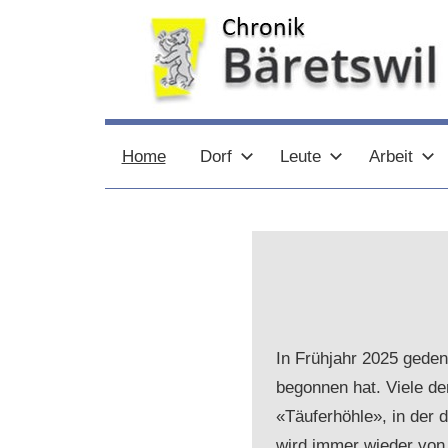
Zum
Inhalt
springen
chronik-
chronik-
Home
Dorf
Leute
Arbeit
baeretswil.ch
baeretswil.ch
In Frühjahr 2025 geden
begonnen hat. Viele de
«Täuferhöhle», in der 
wird immer wieder von