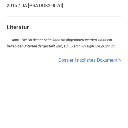
2015 / JA [PBA.DOK2.002d]
Literatur
1 -
Anm.: Die Url dieser Seite kann so abgeändert werden, dass ein
beliebiger Unterteil dargestellt wird, zB. .../archiv/?sig=PBA.ZO24.03
.
Dossier
|
nächstes Dokument >