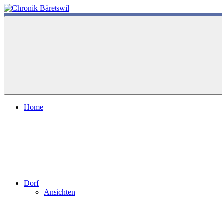
Zum
Inhalt
chronik-
chronik-
springen
baeretswil.ch
baeretswil.ch
Home
Dorf
Ansichten