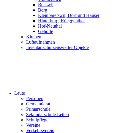
Bettswil
Berg
Kleinbäretswil, Dorf und Häuser
Hinterburg, Rüeggenthal
Hof-Neuthal
Gehöfte
Kirchen
Luftaufnahmen
Inventar schützenswerter Objekte
Leute
Personen
Gemeinderat
Primarschule
Sekundarschule Letten
Schulpflege
Vereine
Verkehrsverein