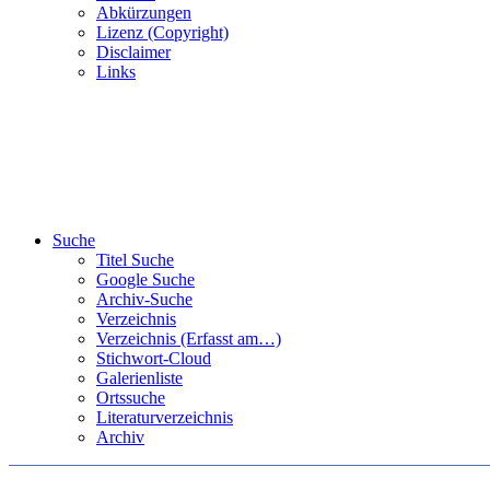
Abkürzungen
Lizenz (Copyright)
Disclaimer
Links
Suche
Titel Suche
Google Suche
Archiv-Suche
Verzeichnis
Verzeichnis (Erfasst am…)
Stichwort-Cloud
Galerienliste
Ortssuche
Literaturverzeichnis
Archiv