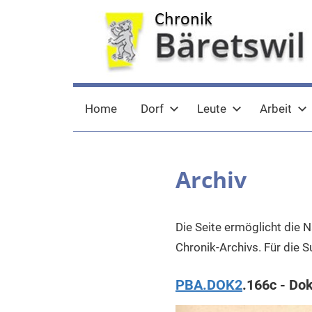
Zum
Inhalt
springen
chronik-
chronik-
Home
Dorf
Leute
Arbeit
baeretswil.ch
baeretswil.ch
Archiv
Die Seite ermöglicht die 
Chronik-Archivs. Für die 
PBA.DOK2
.166c - Do