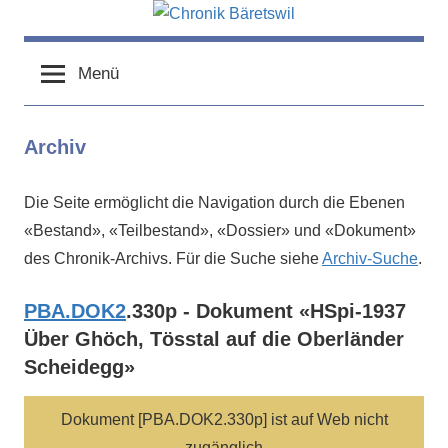
Zum
Inhalt
chronik-
chronik-
springen
baeretswil.ch
Menü
baeretswil.ch
Archiv
Die Seite ermöglicht die Navigation durch die Ebenen
«Bestand», «Teilbestand», «Dossier» und «Dokument»
des Chronik-Archivs. Für die Suche siehe
Archiv-Suche
.
PBA.DOK2
.330p - Dokument «HSpi-1937
Über Ghöch, Tösstal auf die Oberländer
Scheidegg»
Dokument [PBA.DOK2.330p] ist auf Web nicht
zugänglich