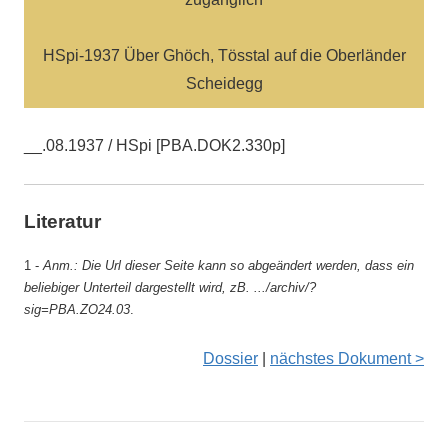
HSpi-1937 Über Ghöch, Tösstal auf die Oberländer
Scheidegg
__.08.1937 / HSpi [PBA.DOK2.330p]
Literatur
1 -
Anm.: Die Url dieser Seite kann so abgeändert werden, dass ein
beliebiger Unterteil dargestellt wird, zB. .../archiv/?
sig=PBA.ZO24.03
.
Dossier
|
nächstes Dokument >