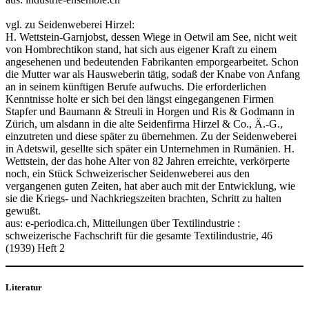
vgl. zu Seidenweberei Hirzel:
H. Wettstein-Garnjobst, dessen Wiege in Oetwil am See, nicht weit
von Hombrechtikon stand, hat sich aus eigener Kraft zu einem
angesehenen und bedeutenden Fabrikanten emporgearbeitet. Schon
die Mutter war als Hausweberin tätig, sodaß der Knabe von Anfang
an in seinem künftigen Berufe aufwuchs. Die erforderlichen
Kenntnisse holte er sich bei den längst eingegangenen Firmen
Stapfer und Baumann & Streuli in Horgen und Ris & Godmann in
Zürich, um alsdann in die alte Seidenfirma Hirzel & Co., Ä.-G.,
einzutreten und diese später zu übernehmen. Zu der Seidenweberei
in Adetswil, gesellte sich später ein Unternehmen in Rumänien. H.
Wettstein, der das hohe Alter von 82 Jahren erreichte, verkörperte
noch, ein Stück Schweizerischer Seidenweberei aus den
vergangenen guten Zeiten, hat aber auch mit der Entwicklung, wie
sie die Kriegs- und Nachkriegszeiten brachten, Schritt zu halten
gewußt.
aus: e-periodica.ch, Mitteilungen über Textilindustrie :
schweizerische Fachschrift für die gesamte Textilindustrie, 46
(1939) Heft 2
Literatur