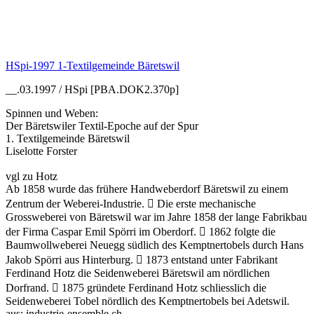
HSpi-1997 1-Textilgemeinde Bäretswil
__.03.1997 / HSpi [PBA.DOK2.370p]
Spinnen und Weben:
Der Bäretswiler Textil-Epoche auf der Spur
1. Textilgemeinde Bäretswil
Liselotte Forster
vgl zu Hotz
Ab 1858 wurde das frühere Handweberdorf Bäretswil zu einem
Zentrum der Weberei-Industrie.  Die erste mechanische
Grossweberei von Bäretswil war im Jahre 1858 der lange Fabrikbau
der Firma Caspar Emil Spörri im Oberdorf.  1862 folgte die
Baumwollweberei Neuegg südlich des Kemptnertobels durch Hans
Jakob Spörri aus Hinterburg.  1873 entstand unter Fabrikant
Ferdinand Hotz die Seidenweberei Bäretswil am nördlichen
Dorfrand.  1875 gründete Ferdinand Hotz schliesslich die
Seidenweberei Tobel nördlich des Kemptnertobels bei Adetswil.
aus: industrie-ensemble.ch