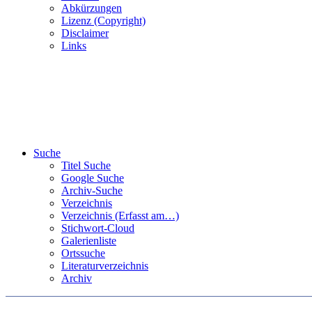
Abkürzungen
Lizenz (Copyright)
Disclaimer
Links
Suche
Titel Suche
Google Suche
Archiv-Suche
Verzeichnis
Verzeichnis (Erfasst am…)
Stichwort-Cloud
Galerienliste
Ortssuche
Literaturverzeichnis
Archiv