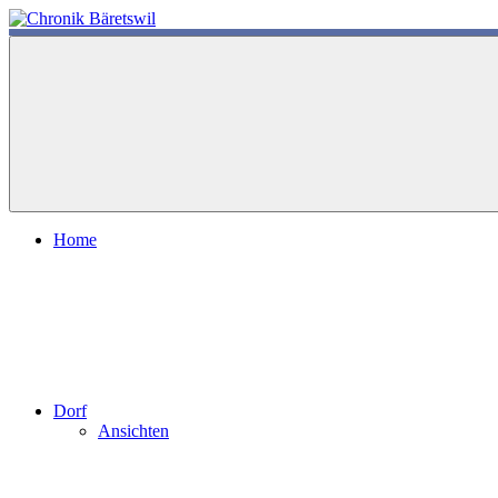
Zum
Inhalt
chronik-
chronik-
springen
baeretswil.ch
baeretswil.ch
Home
Dorf
Ansichten