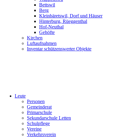
Bettswil
Berg
Kleinbäretswil, Dorf und Häuser
Hinterburg, Rüeggenthal
Hof-Neuthal
Gehöfte
Kirchen
Luftaufnahmen
Inventar schützenswerter Objekte
Leute
Personen
Gemeinderat
Primarschule
Sekundarschule Letten
Schulpflege
Vereine
Verkehrsverein