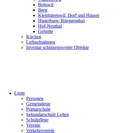
Bettswil
Berg
Kleinbäretswil, Dorf und Häuser
Hinterburg, Rüeggenthal
Hof-Neuthal
Gehöfte
Kirchen
Luftaufnahmen
Inventar schützenswerter Objekte
Leute
Personen
Gemeinderat
Primarschule
Sekundarschule Letten
Schulpflege
Vereine
Verkehrsverein