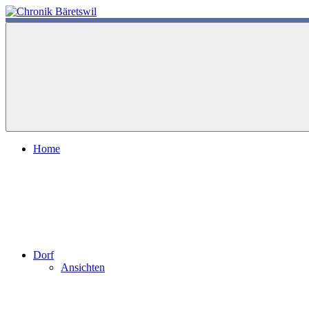
Zum
Inhalt
chronik-
chronik-
springen
baeretswil.ch
baeretswil.ch
Home
Dorf
Ansichten