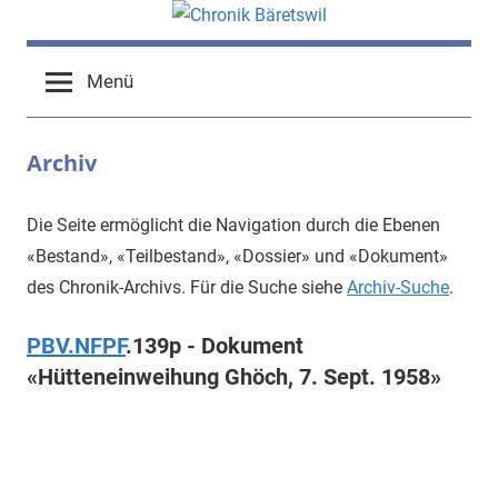
Zum
Inhalt
chronik-
chronik-
springen
Menü
baeretswil.ch
baeretswil.ch
Archiv
Die Seite ermöglicht die Navigation durch die Ebenen
«Bestand», «Teilbestand», «Dossier» und «Dokument»
des Chronik-Archivs. Für die Suche siehe
Archiv-Suche
.
PBV.NFPF
.139p - Dokument
«Hütteneinweihung Ghöch, 7. Sept. 1958»