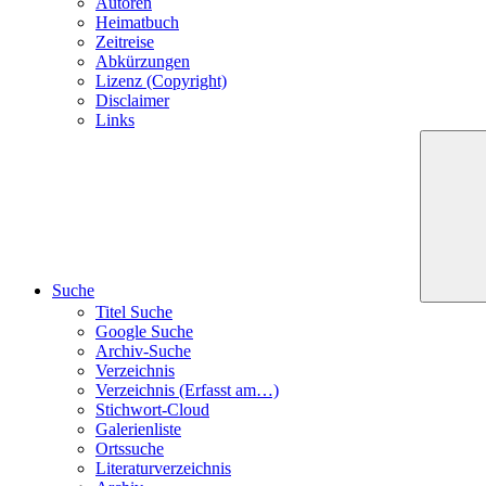
Autoren
Heimatbuch
Zeitreise
Abkürzungen
Lizenz (Copyright)
Disclaimer
Links
Suche
Titel Suche
Google Suche
Archiv-Suche
Verzeichnis
Verzeichnis (Erfasst am…)
Stichwort-Cloud
Galerienliste
Ortssuche
Literaturverzeichnis