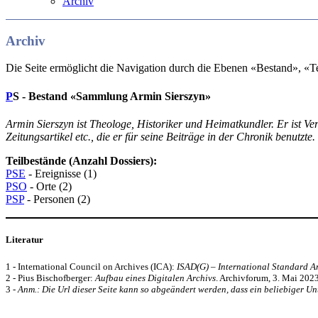
Archiv
Archiv
Die Seite ermöglicht die Navigation durch die Ebenen «Bestand», «
P
S - Bestand «Sammlung Armin Sierszyn»
Armin Sierszyn ist Theologe, Historiker und Heimatkundler. Er ist V
Zeitungsartikel etc., die er für seine Beiträge in der Chronik benutzte.
Teilbestände (Anzahl Dossiers):
PSE
- Ereignisse (1)
PSO
- Orte (2)
PSP
- Personen (2)
Literatur
1 - International Council on Archives (ICA):
ISAD(G) – International Standard Ar
2 - Pius Bischofberger:
Aufbau eines Digitalen Archivs
. Archivforum, 3. Mai 2023
3 -
Anm.: Die Url dieser Seite kann so abgeändert werden, dass ein beliebiger Unt