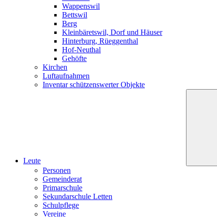
Wappenswil
Bettswil
Berg
Kleinbäretswil, Dorf und Häuser
Hinterburg, Rüeggenthal
Hof-Neuthal
Gehöfte
Kirchen
Luftaufnahmen
Inventar schützenswerter Objekte
Leute
Personen
Gemeinderat
Primarschule
Sekundarschule Letten
Schulpflege
Vereine