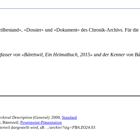
Teilbestand», «Dossier» und «Dokument» des Chronik-Archivs. Für die
erfasser von «Bäretswil, Ein Heimatbuch, 2015» und der Kenner von Bär
chival Description (General)
. 2000,
Standard
, Bäretswil,
Powerpoint-Präsentation
erteil dargestellt wird, zB. .../archiv/?sig=PBA.ZO24.03
.