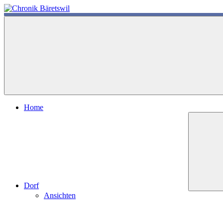
Zum
Inhalt
chronik-
chronik-
springen
baeretswil.ch
baeretswil.ch
Home
Dorf
Ansichten